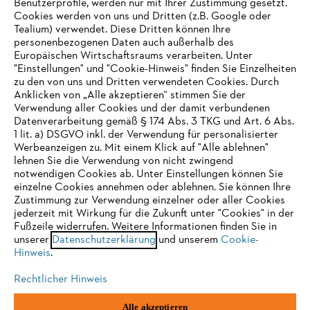
Benutzerprofile, werden nur mit Ihrer Zustimmung gesetzt.
Cookies werden von uns und Dritten (z.B. Google oder
Tealium) verwendet. Diese Dritten können Ihre
Unternehmen
personenbezogenen Daten auch außerhalb des
Europäischen Wirtschaftsraums verarbeiten. Unter
"Einstellungen" und "Cookie-Hinweis" finden Sie Einzelheiten
zu den von uns und Dritten verwendeten Cookies. Durch
Häufig gestellte Fragen
Anklicken von „Alle akzeptieren“ stimmen Sie der
Verwendung aller Cookies und der damit verbundenen
Datenverarbeitung gemäß § 174 Abs. 3 TKG und Art. 6 Abs.
1 lit. a) DSGVO inkl. der Verwendung für personalisierter
IHR BROWSER WIRD NICHT
Werbeanzeigen zu. Mit einem Klick auf "Alle ablehnen"
Service
lehnen Sie die Verwendung von nicht zwingend
UNTERSTÜTZT
notwendigen Cookies ab. Unter Einstellungen können Sie
einzelne Cookies annehmen oder ablehnen. Sie können Ihre
Zustimmung zur Verwendung einzelner oder aller Cookies
Sie nutzen einen Browser, den wir noch nicht unterstützen. Für
jederzeit mit Wirkung für die Zukunft unter "Cookies" in der
eine optimale Nutzung unserer Seite empfehlen wir Ihnen, zu
Fußzeile widerrufen. Weitere Informationen finden Sie in
Datenschutzrichtlinien
Impressum
Cookies
unserer
einem der folgenden Browser zu wechseln:
Datenschutzerklärung
und unserem
Cookie-
Hinweis
.
Rechtliche Informationen
Rechtlicher Hinweis
Firefox
Chrome
Alle akzeptieren