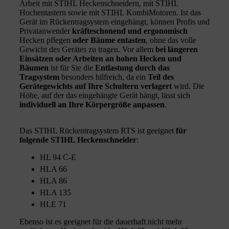
Arbeit mit STIHL Heckenschneidern, mit STIHL
Hochentastern sowie mit STIHL KombiMotoren. Ist das
Gerät im Rückentragsystem eingehängt, können Profis und
Privatanwender
kräfteschonend und ergonomisch
Hecken pflegen
oder Bäume entasten
, ohne das volle
Gewicht des Gerätes zu tragen. Vor allem
bei längeren
Einsätzen oder Arbeiten an hohen Hecken und
Bäumen
ist für Sie die
Entlastung durch das
Tragsystem
besonders hilfreich, da ein
Teil des
Gerätegewichts auf Ihre Schultern verlagert
wird. Die
Höhe, auf der das eingehängte Gerät hängt, lässt sich
individuell an Ihre Körpergröße anpassen
.
Das STIHL Rückentragsystem RTS ist geeignet
für
folgende STIHL Heckenschneider
:
HL 94 C-E
HLA 66
HLA 86
HLA 135
HLE 71
Ebenso ist es geeignet für die dauerhaft nicht mehr