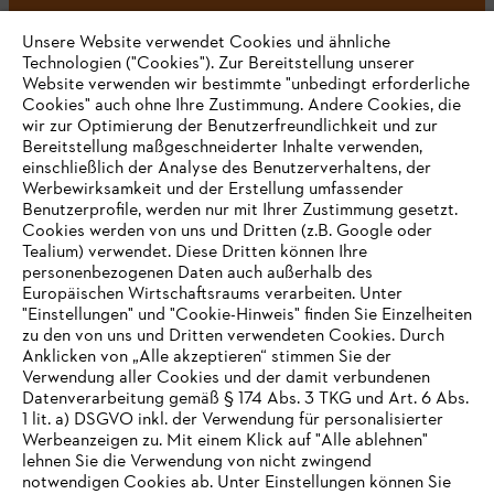
Unsere Website verwendet Cookies und ähnliche
Technologien ("Cookies"). Zur Bereitstellung unserer
#STIHL
Website verwenden wir bestimmte "unbedingt erforderliche
Cookies" auch ohne Ihre Zustimmung. Andere Cookies, die
wir zur Optimierung der Benutzerfreundlichkeit und zur
Bereitstellung maßgeschneiderter Inhalte verwenden,
einschließlich der Analyse des Benutzerverhaltens, der
Werbewirksamkeit und der Erstellung umfassender
Benutzerprofile, werden nur mit Ihrer Zustimmung gesetzt.
Cookies werden von uns und Dritten (z.B. Google oder
Tealium) verwendet. Diese Dritten können Ihre
Unternehmen
personenbezogenen Daten auch außerhalb des
Europäischen Wirtschaftsraums verarbeiten. Unter
"Einstellungen" und "Cookie-Hinweis" finden Sie Einzelheiten
zu den von uns und Dritten verwendeten Cookies. Durch
Häufig gestellte Fragen
Anklicken von „Alle akzeptieren“ stimmen Sie der
Verwendung aller Cookies und der damit verbundenen
Datenverarbeitung gemäß § 174 Abs. 3 TKG und Art. 6 Abs.
1 lit. a) DSGVO inkl. der Verwendung für personalisierter
IHR BROWSER WIRD NICHT
Werbeanzeigen zu. Mit einem Klick auf "Alle ablehnen"
Service
lehnen Sie die Verwendung von nicht zwingend
UNTERSTÜTZT
notwendigen Cookies ab. Unter Einstellungen können Sie