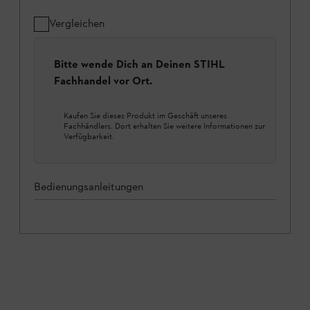
Vergleichen
Bitte wende Dich an Deinen STIHL
Fachhandel vor Ort.
Kaufen Sie dieses Produkt im Geschäft unseres
Fachhändlers. Dort erhalten Sie weitere Informationen zur
Verfügbarkeit.
Bedienungsanleitungen