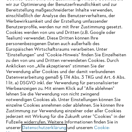
wir zur Optimierung der Benutzerfreundlichkeit und zur
Bereitstellung maßgeschneiderter Inhalte verwenden,
einschließlich der Analyse des Benutzerverhaltens, der
Werbewirksamkeit und der Erstellung umfassender
Benutzerprofile, werden nur mit Ihrer Zustimmung gesetzt.
Cookies werden von uns und Dritten (z.B. Google oder
Tealium) verwendet. Diese Dritten können Ihre
Unternehmen
personenbezogenen Daten auch außerhalb des
Europäischen Wirtschaftsraums verarbeiten. Unter
"Einstellungen" und "Cookie-Hinweis" finden Sie Einzelheiten
zu den von uns und Dritten verwendeten Cookies. Durch
Häufig gestellte Fragen
Anklicken von „Alle akzeptieren“ stimmen Sie der
Verwendung aller Cookies und der damit verbundenen
Datenverarbeitung gemäß § 174 Abs. 3 TKG und Art. 6 Abs.
1 lit. a) DSGVO inkl. der Verwendung für personalisierter
IHR BROWSER WIRD NICHT
Werbeanzeigen zu. Mit einem Klick auf "Alle ablehnen"
Service
lehnen Sie die Verwendung von nicht zwingend
UNTERSTÜTZT
notwendigen Cookies ab. Unter Einstellungen können Sie
einzelne Cookies annehmen oder ablehnen. Sie können Ihre
Zustimmung zur Verwendung einzelner oder aller Cookies
Sie nutzen einen Browser, den wir noch nicht unterstützen. Für
jederzeit mit Wirkung für die Zukunft unter "Cookies" in der
eine optimale Nutzung unserer Seite empfehlen wir Ihnen, zu
Fußzeile widerrufen. Weitere Informationen finden Sie in
Datenschutzrichtlinien
Impressum
Cookies
unserer
einem der folgenden Browser zu wechseln:
Datenschutzerklärung
und unserem
Cookie-