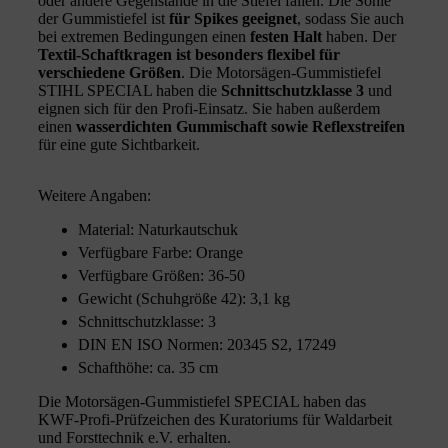
oder andere Gegenstände in die Stiefel fallen. Die Sohle
der Gummistiefel ist
für Spikes geeignet
, sodass Sie auch
bei extremen Bedingungen einen
festen Halt
haben. Der
Textil-Schaftkragen ist besonders flexibel für
verschiedene Größen
. Die Motorsägen-Gummistiefel
STIHL SPECIAL haben die
Schnittschutzklasse 3
und
eignen sich für den Profi-Einsatz. Sie haben außerdem
einen
wasserdichten Gummischaft sowie Reflexstreifen
für eine gute Sichtbarkeit.
Weitere Angaben:
Material: Naturkautschuk
Verfügbare Farbe: Orange
Verfügbare Größen: 36-50
Gewicht (Schuhgröße 42): 3,1 kg
Schnittschutzklasse: 3
DIN EN ISO Normen: 20345 S2, 17249
Schafthöhe: ca. 35 cm
Die Motorsägen-Gummistiefel SPECIAL haben das
KWF-Profi-Prüfzeichen des Kuratoriums für Waldarbeit
und Forsttechnik e.V. erhalten.