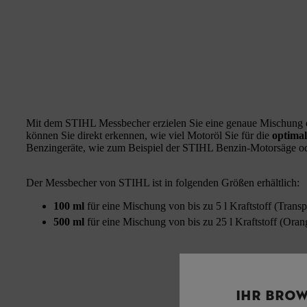
Mit dem STIHL Messbecher erzielen Sie eine genaue Mischung d
können Sie direkt erkennen, wie viel Motoröl Sie für die
optimal
Benzingeräte, wie zum Beispiel der STIHL Benzin-Motorsäge o
Der Messbecher von STIHL ist in folgenden Größen erhältlich:
100 ml
für eine Mischung von bis zu 5 l Kraftstoff (Trans
500 ml
für eine Mischung von bis zu 25 l Kraftstoff (Ora
IHR BROW