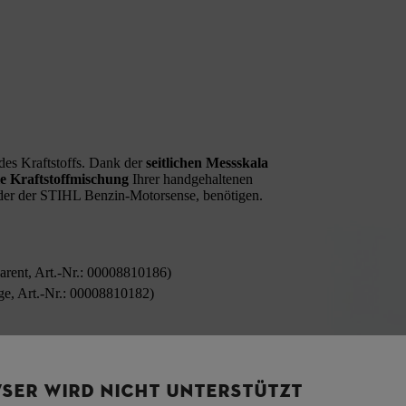
es Kraftstoffs. Dank der
seitlichen Messskala
e Kraftstoffmischung
Ihrer handgehaltenen
der der STIHL Benzin-Motorsense, benötigen.
parent, Art.-Nr.: 00008810186)
nge, Art.-Nr.: 00008810182)
SER WIRD NICHT UNTERSTÜTZT