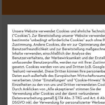
Unsere Website verwendet Cookies und ähnliche Technol
("Cookies"). Zur Bereitstellung unserer Website verwende
bestimmte "unbedingt erforderliche Cookies" auch ohne I
Zustimmung. Andere Cookies, die wir zur Optimierung de
Unternehmen
Benutzerfreundlichkeit und zur Bereitstellung maßgeschne
Inhalte verwenden, einschließlich der Analyse des
Über uns
Benutzerverhaltens, der Werbewirksamkeit und der Erstel
umfassender Benutzerprofile, werden nur mit Ihrer Zusti
Katalog zum Download
gesetzt. Cookies werden von uns und Dritten (z.B. Google
Tealium) verwendet. Diese Dritten können Ihre personen
STIHL Hinweisgebersystem
Daten auch außerhalb des Europäischen Wirtschaftsraum
verarbeiten. Unter "Einstellungen" und "Cookie-Hinweis" f
Presse
Einzelheiten zu den von uns und Dritten verwendeten Cook
Durch Anklicken von „Alle akzeptieren“ stimmen Sie der
STIHL Corporate
Verwendung aller Cookies und der damit verbundenen
Datenverarbeitung gemäß § 174 Abs. 3 TKG und Art. 6 Abs. 
DSGVO inkl. der Verwendung für personalisierter Werbea