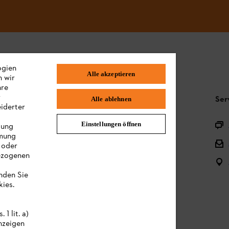
ogien
Alle akzeptieren
n wir
hre
r
Häufig gestellte Fragen
Ser
Alle ablehnen
iderter
Produktregistrierung
Einstellungen öffnen
lung
mmung
Fragen zu unserem Sortiment
 oder
bezogenen
Akkus und Akkugeräte
s
inden Sie
Gebrauchsanleitungen
ies.
1 lit. a)
nzeigen