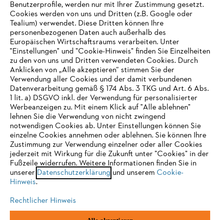
Benutzerprofile, werden nur mit Ihrer Zustimmung gesetzt.
Cookies werden von uns und Dritten (z.B. Google oder
Tealium) verwendet. Diese Dritten können Ihre
Unternehmen
personenbezogenen Daten auch außerhalb des
Europäischen Wirtschaftsraums verarbeiten. Unter
"Einstellungen" und "Cookie-Hinweis" finden Sie Einzelheiten
zu den von uns und Dritten verwendeten Cookies. Durch
Häufig gestellte Fragen
Anklicken von „Alle akzeptieren“ stimmen Sie der
Verwendung aller Cookies und der damit verbundenen
Datenverarbeitung gemäß § 174 Abs. 3 TKG und Art. 6 Abs.
1 lit. a) DSGVO inkl. der Verwendung für personalisierter
IHR BROWSER WIRD NICHT
Werbeanzeigen zu. Mit einem Klick auf "Alle ablehnen"
Service
lehnen Sie die Verwendung von nicht zwingend
UNTERSTÜTZT
notwendigen Cookies ab. Unter Einstellungen können Sie
einzelne Cookies annehmen oder ablehnen. Sie können Ihre
Zustimmung zur Verwendung einzelner oder aller Cookies
Sie nutzen einen Browser, den wir noch nicht unterstützen. Für
jederzeit mit Wirkung für die Zukunft unter "Cookies" in der
eine optimale Nutzung unserer Seite empfehlen wir Ihnen, zu
Fußzeile widerrufen. Weitere Informationen finden Sie in
Datenschutzrichtlinien
Impressum
Cookies
unserer
einem der folgenden Browser zu wechseln:
Datenschutzerklärung
und unserem
Cookie-
Hinweis
.
Rechtliche Informationen
Rechtlicher Hinweis
Firefox
Chrome