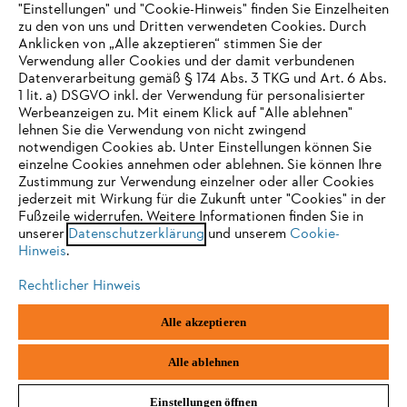
"Einstellungen" und "Cookie-Hinweis" finden Sie Einzelheiten
zu den von uns und Dritten verwendeten Cookies. Durch
Häufig gestellte Fragen
Anklicken von „Alle akzeptieren“ stimmen Sie der
Verwendung aller Cookies und der damit verbundenen
Datenverarbeitung gemäß § 174 Abs. 3 TKG und Art. 6 Abs.
1 lit. a) DSGVO inkl. der Verwendung für personalisierter
IHR BROWSER WIRD NICHT
Werbeanzeigen zu. Mit einem Klick auf "Alle ablehnen"
Service
lehnen Sie die Verwendung von nicht zwingend
UNTERSTÜTZT
notwendigen Cookies ab. Unter Einstellungen können Sie
einzelne Cookies annehmen oder ablehnen. Sie können Ihre
Zustimmung zur Verwendung einzelner oder aller Cookies
Sie nutzen einen Browser, den wir noch nicht unterstützen. Für
jederzeit mit Wirkung für die Zukunft unter "Cookies" in der
eine optimale Nutzung unserer Seite empfehlen wir Ihnen, zu
Fußzeile widerrufen. Weitere Informationen finden Sie in
Datenschutzrichtlinien
Impressum
Cookies
unserer
einem der folgenden Browser zu wechseln:
Datenschutzerklärung
und unserem
Cookie-
Hinweis
.
Rechtliche Informationen
Rechtlicher Hinweis
Firefox
Chrome
Alle akzeptieren
STIHL Gesellschaft m. b. H.
Fachmarktstraße 7
Safari
Edge
2334 Vösendorf
Alle ablehnen
Einstellungen öffnen