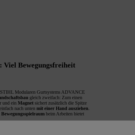
Viel Bewegungsfreiheit
es STIHL Modularen Gurtsystems ADVANCE
Landschaftsbau
gleich zweifach: Zum einen
r und ein
Magnet
sichert zusätzlich die Spitze
einfach nach unten
mit einer Hand ausziehen
.
l Bewegungsspielraum
beim Arbeiten bietet
Flex einfach mit den robusten STIHL