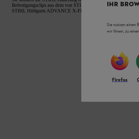
IHR BROW
Befestigungsclips aus dem von STIHL entwickelten Clip-System 
STIHL Hüftgurts ADVANCE X-Flex oder des STIHL Gürtels 
Sie nutzen einen 
wir Ihnen, zu ein
Firefox