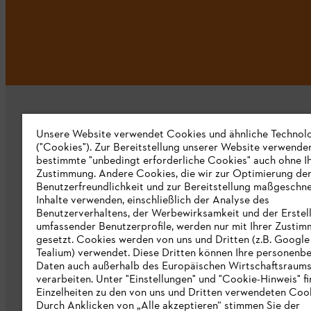
Unsere Website verwendet Cookies und ähnliche Technol
("Cookies"). Zur Bereitstellung unserer Website verwende
bestimmte "unbedingt erforderliche Cookies" auch ohne I
Zustimmung. Andere Cookies, die wir zur Optimierung de
Unternehmen
Benutzerfreundlichkeit und zur Bereitstellung maßgeschne
Inhalte verwenden, einschließlich der Analyse des
Über uns
Benutzerverhaltens, der Werbewirksamkeit und der Erstel
umfassender Benutzerprofile, werden nur mit Ihrer Zusti
Katalog zum Download
gesetzt. Cookies werden von uns und Dritten (z.B. Google
Tealium) verwendet. Diese Dritten können Ihre personen
STIHL Hinweisgebersystem
Daten auch außerhalb des Europäischen Wirtschaftsraum
verarbeiten. Unter "Einstellungen" und "Cookie-Hinweis" f
Presse
Einzelheiten zu den von uns und Dritten verwendeten Cook
Durch Anklicken von „Alle akzeptieren“ stimmen Sie der