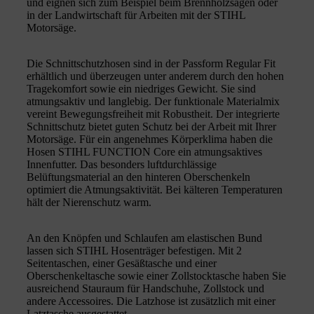
und eignen sich zum Beispiel beim Brennholzsägen oder
in der Landwirtschaft für Arbeiten mit der STIHL
Motorsäge.
Die Schnittschutzhosen sind in der Passform Regular Fit
erhältlich und überzeugen unter anderem durch den hohen
Tragekomfort sowie ein niedriges Gewicht. Sie sind
atmungsaktiv und langlebig. Der funktionale Materialmix
vereint Bewegungsfreiheit mit Robustheit. Der integrierte
Schnittschutz bietet guten Schutz bei der Arbeit mit Ihrer
Motorsäge. Für ein angenehmes Körperklima haben die
Hosen STIHL FUNCTION Core ein atmungsaktives
Innenfutter. Das besonders luftdurchlässige
Belüftungsmaterial an den hinteren Oberschenkeln
optimiert die Atmungsaktivität. Bei kälteren Temperaturen
hält der Nierenschutz warm.
An den Knöpfen und Schlaufen am elastischen Bund
lassen sich STIHL Hosenträger befestigen. Mit 2
Seitentaschen, einer Gesäßtasche und einer
Oberschenkeltasche sowie einer Zollstocktasche haben Sie
ausreichend Stauraum für Handschuhe, Zollstock und
andere Accessoires. Die Latzhose ist zusätzlich mit einer
Latztasche ausgestattet.