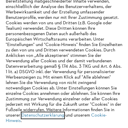
Bereitstellung maßgeschneiderter Inhalte verwenden,
einschließlich der Analyse des Benutzerverhaltens, der
Werbewirksamkeit und der Erstellung umfassender
Benutzerprofile, werden nur mit Ihrer Zustimmung gesetzt.
Cookies werden von uns und Dritten (z.B. Google oder
Tealium) verwendet. Diese Dritten können Ihre
Unternehmen
personenbezogenen Daten auch außerhalb des
Europäischen Wirtschaftsraums verarbeiten. Unter
"Einstellungen" und "Cookie-Hinweis" finden Sie Einzelheiten
zu den von uns und Dritten verwendeten Cookies. Durch
Häufig gestellte Fragen
Anklicken von „Alle akzeptieren“ stimmen Sie der
Verwendung aller Cookies und der damit verbundenen
Datenverarbeitung gemäß § 174 Abs. 3 TKG und Art. 6 Abs.
1 lit. a) DSGVO inkl. der Verwendung für personalisierter
IHR BROWSER WIRD NICHT
Werbeanzeigen zu. Mit einem Klick auf "Alle ablehnen"
Service
lehnen Sie die Verwendung von nicht zwingend
UNTERSTÜTZT
notwendigen Cookies ab. Unter Einstellungen können Sie
einzelne Cookies annehmen oder ablehnen. Sie können Ihre
Zustimmung zur Verwendung einzelner oder aller Cookies
Sie nutzen einen Browser, den wir noch nicht unterstützen. Für
jederzeit mit Wirkung für die Zukunft unter "Cookies" in der
eine optimale Nutzung unserer Seite empfehlen wir Ihnen, zu
Fußzeile widerrufen. Weitere Informationen finden Sie in
Datenschutzrichtlinien
Impressum
Cookies
unserer
einem der folgenden Browser zu wechseln:
Datenschutzerklärung
und unserem
Cookie-
Hinweis
.
Rechtliche Informationen