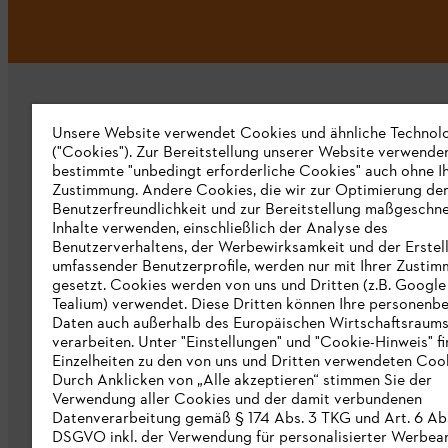
Unsere Website verwendet Cookies und ähnliche Technol
("Cookies"). Zur Bereitstellung unserer Website verwende
bestimmte "unbedingt erforderliche Cookies" auch ohne I
Zustimmung. Andere Cookies, die wir zur Optimierung de
Unternehmen
Benutzerfreundlichkeit und zur Bereitstellung maßgeschne
Inhalte verwenden, einschließlich der Analyse des
Über uns
Benutzerverhaltens, der Werbewirksamkeit und der Erstel
umfassender Benutzerprofile, werden nur mit Ihrer Zusti
Katalog zum Download
gesetzt. Cookies werden von uns und Dritten (z.B. Google
Tealium) verwendet. Diese Dritten können Ihre personen
STIHL Hinweisgebersystem
Daten auch außerhalb des Europäischen Wirtschaftsraum
verarbeiten. Unter "Einstellungen" und "Cookie-Hinweis" f
Presse
Einzelheiten zu den von uns und Dritten verwendeten Cook
Durch Anklicken von „Alle akzeptieren“ stimmen Sie der
STIHL Corporate
Verwendung aller Cookies und der damit verbundenen
Datenverarbeitung gemäß § 174 Abs. 3 TKG und Art. 6 Abs. 
DSGVO inkl. der Verwendung für personalisierter Werbea