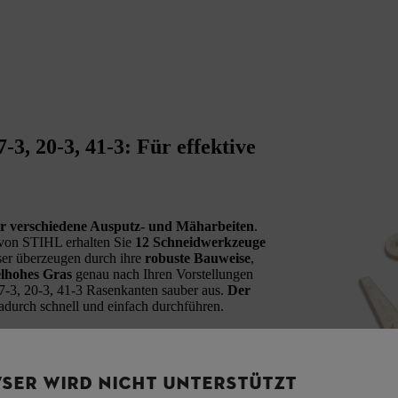
-3, 20-3, 41-3: Für effektive
ür verschiedene Ausputz- und Mäharbeiten
.
 von STIHL erhalten Sie
12 Schneidwerkzeuge
ser überzeugen durch ihre
robuste Bauweise
,
elhohes Gras
genau nach Ihren Vorstellungen
 7-3, 20-3, 41-3 Rasenkanten sauber aus.
Der
dadurch schnell und einfach durchführen.
SER WIRD NICHT UNTERSTÜTZT