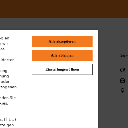
ogien
Alle akzeptieren
n wir
hre
r
Häufig gestellte Fragen
Ser
Alle ablehnen
iderter
Produktregistrierung
Einstellungen öffnen
lung
mmung
Fragen zu unserem Sortiment
 oder
bezogenen
Akkus und Akkugeräte
s
inden Sie
Gebrauchsanleitungen
ies.
1 lit. a)
nzeigen