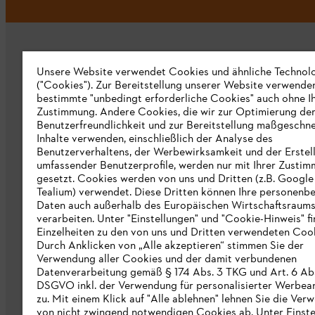
Unsere Website verwendet Cookies und ähnliche Technol
("Cookies"). Zur Bereitstellung unserer Website verwende
bestimmte "unbedingt erforderliche Cookies" auch ohne I
Zustimmung. Andere Cookies, die wir zur Optimierung de
Unternehmen
Benutzerfreundlichkeit und zur Bereitstellung maßgeschne
Inhalte verwenden, einschließlich der Analyse des
Über uns
Benutzerverhaltens, der Werbewirksamkeit und der Erstel
umfassender Benutzerprofile, werden nur mit Ihrer Zusti
Katalog zum Download
gesetzt. Cookies werden von uns und Dritten (z.B. Google
Tealium) verwendet. Diese Dritten können Ihre personen
STIHL Hinweisgebersystem
Daten auch außerhalb des Europäischen Wirtschaftsraum
verarbeiten. Unter "Einstellungen" und "Cookie-Hinweis" f
Presse
Einzelheiten zu den von uns und Dritten verwendeten Cook
Durch Anklicken von „Alle akzeptieren“ stimmen Sie der
STIHL Corporate
Verwendung aller Cookies und der damit verbundenen
Datenverarbeitung gemäß § 174 Abs. 3 TKG und Art. 6 Abs. 
DSGVO inkl. der Verwendung für personalisierter Werbea
zu. Mit einem Klick auf "Alle ablehnen" lehnen Sie die Ve
von nicht zwingend notwendigen Cookies ab. Unter Einste