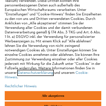
Tealium) verwendet. Diese Dritten können Ihre
Unternehmen
personenbezogenen Daten auch außerhalb des
Europäischen Wirtschaftsraums verarbeiten. Unter
"Einstellungen" und "Cookie-Hinweis" finden Sie Einzelheiten
zu den von uns und Dritten verwendeten Cookies. Durch
Häufig gestellte Fragen
Anklicken von „Alle akzeptieren“ stimmen Sie der
Verwendung aller Cookies und der damit verbundenen
Datenverarbeitung gemäß § 174 Abs. 3 TKG und Art. 6 Abs.
1 lit. a) DSGVO inkl. der Verwendung für personalisierter
IHR BROWSER WIRD NICHT
Werbeanzeigen zu. Mit einem Klick auf "Alle ablehnen"
Service
lehnen Sie die Verwendung von nicht zwingend
UNTERSTÜTZT
notwendigen Cookies ab. Unter Einstellungen können Sie
einzelne Cookies annehmen oder ablehnen. Sie können Ihre
Zustimmung zur Verwendung einzelner oder aller Cookies
Sie nutzen einen Browser, den wir noch nicht unterstützen. Für
jederzeit mit Wirkung für die Zukunft unter "Cookies" in der
eine optimale Nutzung unserer Seite empfehlen wir Ihnen, zu
Fußzeile widerrufen. Weitere Informationen finden Sie in
Datenschutzrichtlinien
Impressum
Cookies
unserer
einem der folgenden Browser zu wechseln:
Datenschutzerklärung
und unserem
Cookie-
Hinweis
.
Rechtliche Informationen
Rechtlicher Hinweis
Firefox
Chrome
Alle akzeptieren
STIHL Gesellschaft m. b. H.
Fachmarktstraße 7
Safari
Edge
2334 Vösendorf