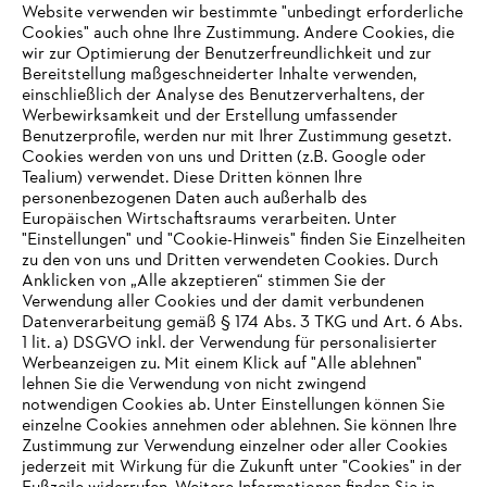
#STIHL
Website verwenden wir bestimmte "unbedingt erforderliche
Cookies" auch ohne Ihre Zustimmung. Andere Cookies, die
wir zur Optimierung der Benutzerfreundlichkeit und zur
Bereitstellung maßgeschneiderter Inhalte verwenden,
einschließlich der Analyse des Benutzerverhaltens, der
Werbewirksamkeit und der Erstellung umfassender
Benutzerprofile, werden nur mit Ihrer Zustimmung gesetzt.
Cookies werden von uns und Dritten (z.B. Google oder
Tealium) verwendet. Diese Dritten können Ihre
Unternehmen
personenbezogenen Daten auch außerhalb des
Europäischen Wirtschaftsraums verarbeiten. Unter
"Einstellungen" und "Cookie-Hinweis" finden Sie Einzelheiten
zu den von uns und Dritten verwendeten Cookies. Durch
Häufig gestellte Fragen
Anklicken von „Alle akzeptieren“ stimmen Sie der
Verwendung aller Cookies und der damit verbundenen
Datenverarbeitung gemäß § 174 Abs. 3 TKG und Art. 6 Abs.
1 lit. a) DSGVO inkl. der Verwendung für personalisierter
IHR BROWSER WIRD NICHT
Werbeanzeigen zu. Mit einem Klick auf "Alle ablehnen"
Service
lehnen Sie die Verwendung von nicht zwingend
UNTERSTÜTZT
notwendigen Cookies ab. Unter Einstellungen können Sie
einzelne Cookies annehmen oder ablehnen. Sie können Ihre
Zustimmung zur Verwendung einzelner oder aller Cookies
Sie nutzen einen Browser, den wir noch nicht unterstützen. Für
jederzeit mit Wirkung für die Zukunft unter "Cookies" in der
eine optimale Nutzung unserer Seite empfehlen wir Ihnen, zu