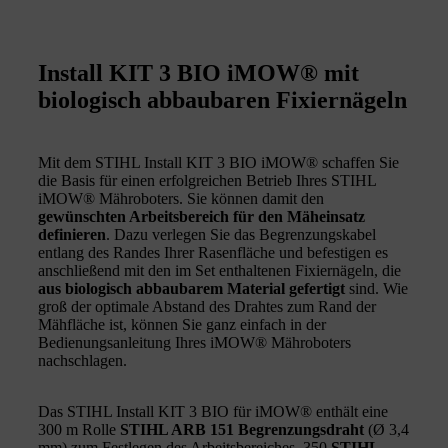
Install KIT 3 BIO iMOW® mit
biologisch abbaubaren Fixiernägeln
Mit dem STIHL Install KIT 3 BIO iMOW® schaffen Sie
die Basis für einen erfolgreichen Betrieb Ihres STIHL
iMOW® Mähroboters. Sie können damit den
gewünschten Arbeitsbereich für den Mäheinsatz
definieren
. Dazu verlegen Sie das Begrenzungskabel
entlang des Randes Ihrer Rasenfläche und befestigen es
anschließend mit den im Set enthaltenen Fixiernägeln, die
aus biologisch abbaubarem Material gefertigt
sind. Wie
groß der optimale Abstand des Drahtes zum Rand der
Mähfläche ist, können Sie ganz einfach in der
Bedienungsanleitung Ihres iMOW® Mähroboters
nachschlagen.
Das STIHL Install KIT 3 BIO für iMOW® enthält eine
300 m Rolle
STIHL ARB 151
Begrenzungsdraht
(Ø 3,4
mm) zum Festlegen des Arbeitsbereiches, 350
STIHL