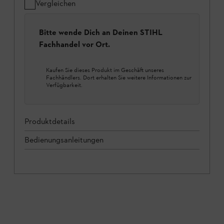
Vergleichen
Bitte wende Dich an Deinen STIHL
Fachhandel vor Ort.
Kaufen Sie dieses Produkt im Geschäft unseres
Fachhändlers. Dort erhalten Sie weitere Informationen zur
Verfügbarkeit.
Produktdetails
Bedienungsanleitungen