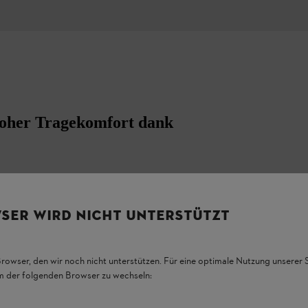
oher Tragekomfort dank
nd professionellen Sägearbeiten die Vorteile
hutz in einem Set vereint. Folglich eignet sich
d Landschaftsbau sowie für Kommunalbetriebe.
SER WIRD NICHT UNTERSTÜTZT
iten am Boden.
 hohen Tragekomfort aus. Die
Browser, den wir noch nicht unterstützen. Für eine optimale Nutzung unserer
 sorgen für gute Belüftung. Der Gehörschutz
em der folgenden Browser zu wechseln:
tzen Gesicht und Ohren beim Arbeiten. Die
r ist einfach zu bedienen. Dank Kopfband mit
h und schnell an Ihre Kopfform anpassen.