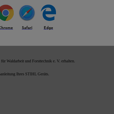
t stehen die STIHL ADVANCE ProCOM
Auswahl.
Chrome
Safari
Edge
ür Waldarbeit und Forsttechnik e. V. erhalten.
sanleitung Ihres STIHL Geräts.