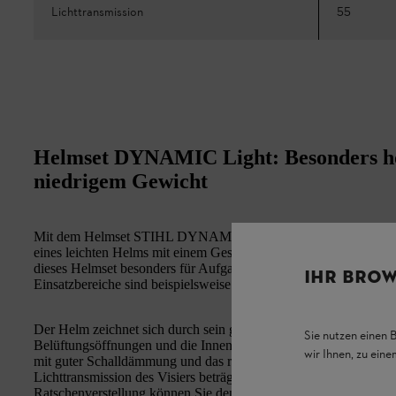
Lichttransmission
55
Helmset DYNAMIC Light: Besonders h
niedrigem Gewicht
Mit dem Helmset STIHL DYNAMIC Light haben Sie bei privaten u
eines leichten Helms mit einem Gesichtsschutz und einem Gehörsc
dieses Helmset besonders für Aufgaben im Forst, im Garten- un
IHR BROW
Einsatzbereiche sind beispielsweise die Holzernte und Sägearbe
Der Helm zeichnet sich durch sein geringes Gewicht und seinen
Sie nutzen einen 
Belüftungsöffnungen und die Innenausstattung mit Textilbändern
wir Ihnen, zu ein
mit guter Schalldämmung und das robuste Visier aus Nylon schü
Lichttransmission des Visiers beträgt 55 %. Das klappbare Visie
Ratschenverstellung können Sie den Helm mit einer Hand einfac