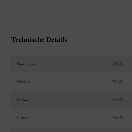
Technische Details
Dämmwert
28 dB
H-Wert
32 dB
M-Wert
26 dB
L-Wert
16 dB