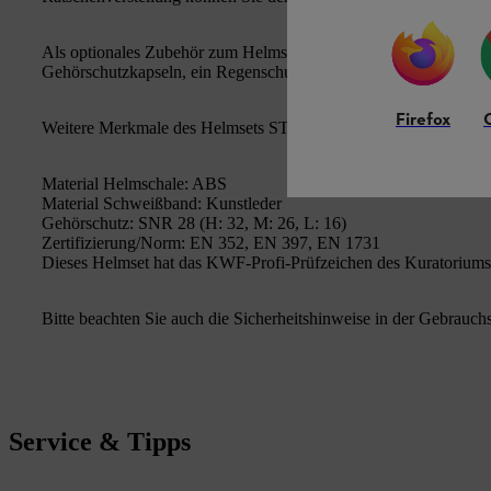
Als optionales Zubehör zum Helmset STIHL DYNAMIC Ligh
Gehörschutzkapseln, ein Regenschutz und ein Kinnriemen zur 
Firefox
Weitere Merkmale des Helmsets STIHL DYNAMIC Light:
Material Helmschale: ABS
Material Schweißband: Kunstleder
Gehörschutz: SNR 28 (H: 32, M: 26, L: 16)
Zertifizierung/Norm: EN 352, EN 397, EN 1731
Dieses Helmset hat das KWF-Profi-Prüfzeichen des Kuratoriums f
Bitte beachten Sie auch die Sicherheitshinweise in der Gebrauch
Service & Tipps