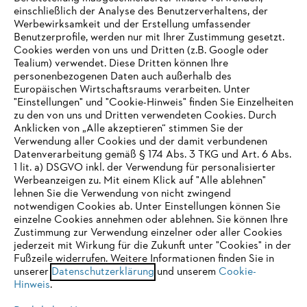
einschließlich der Analyse des Benutzerverhaltens, der
Werbewirksamkeit und der Erstellung umfassender
Benutzerprofile, werden nur mit Ihrer Zustimmung gesetzt.
Cookies werden von uns und Dritten (z.B. Google oder
Tealium) verwendet. Diese Dritten können Ihre
Unternehmen
personenbezogenen Daten auch außerhalb des
Europäischen Wirtschaftsraums verarbeiten. Unter
"Einstellungen" und "Cookie-Hinweis" finden Sie Einzelheiten
zu den von uns und Dritten verwendeten Cookies. Durch
Häufig gestellte Fragen
Anklicken von „Alle akzeptieren“ stimmen Sie der
Verwendung aller Cookies und der damit verbundenen
Datenverarbeitung gemäß § 174 Abs. 3 TKG und Art. 6 Abs.
1 lit. a) DSGVO inkl. der Verwendung für personalisierter
IHR BROWSER WIRD NICHT
Werbeanzeigen zu. Mit einem Klick auf "Alle ablehnen"
Service
lehnen Sie die Verwendung von nicht zwingend
UNTERSTÜTZT
notwendigen Cookies ab. Unter Einstellungen können Sie
einzelne Cookies annehmen oder ablehnen. Sie können Ihre
Zustimmung zur Verwendung einzelner oder aller Cookies
Sie nutzen einen Browser, den wir noch nicht unterstützen. Für
jederzeit mit Wirkung für die Zukunft unter "Cookies" in der
eine optimale Nutzung unserer Seite empfehlen wir Ihnen, zu
Fußzeile widerrufen. Weitere Informationen finden Sie in
Datenschutzrichtlinien
Impressum
Cookies
unserer
einem der folgenden Browser zu wechseln:
Datenschutzerklärung
und unserem
Cookie-
Hinweis
.
Rechtliche Informationen