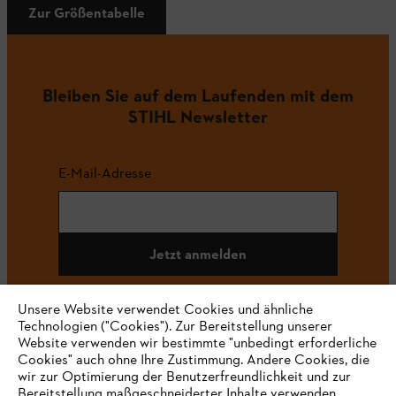
Zur Größentabelle
Bleiben Sie auf dem Laufenden mit dem
STIHL Newsletter
E-Mail-Adresse
Jetzt anmelden
Unsere Website verwendet Cookies und ähnliche
Technologien ("Cookies"). Zur Bereitstellung unserer
#STIHL
Website verwenden wir bestimmte "unbedingt erforderliche
Cookies" auch ohne Ihre Zustimmung. Andere Cookies, die
wir zur Optimierung der Benutzerfreundlichkeit und zur
Bereitstellung maßgeschneiderter Inhalte verwenden,