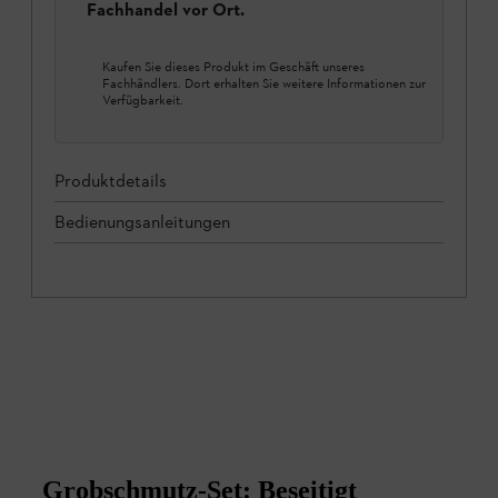
Fachhandel vor Ort.
Kaufen Sie dieses Produkt im Geschäft unseres
Fachhändlers. Dort erhalten Sie weitere Informationen zur
Verfügbarkeit.
Produktdetails
Bedienungsanleitungen
Grobschmutz-Set: Beseitigt