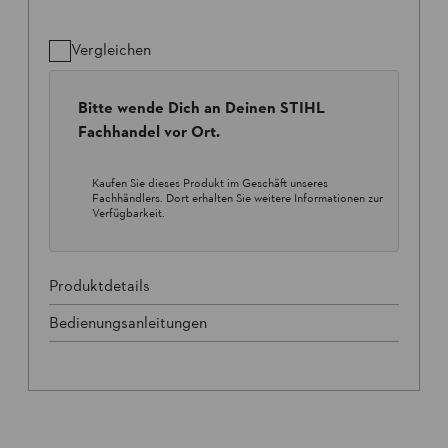
Vergleichen
Bitte wende Dich an Deinen STIHL
Fachhandel vor Ort.
Kaufen Sie dieses Produkt im Geschäft unseres
Fachhändlers. Dort erhalten Sie weitere Informationen zur
Verfügbarkeit.
Produktdetails
Bedienungsanleitungen