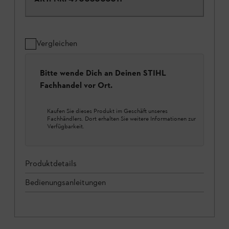
Vergleichen
Bitte wende Dich an Deinen STIHL
Fachhandel vor Ort.
Kaufen Sie dieses Produkt im Geschäft unseres
Fachhändlers. Dort erhalten Sie weitere Informationen zur
Verfügbarkeit.
Produktdetails
Bedienungsanleitungen