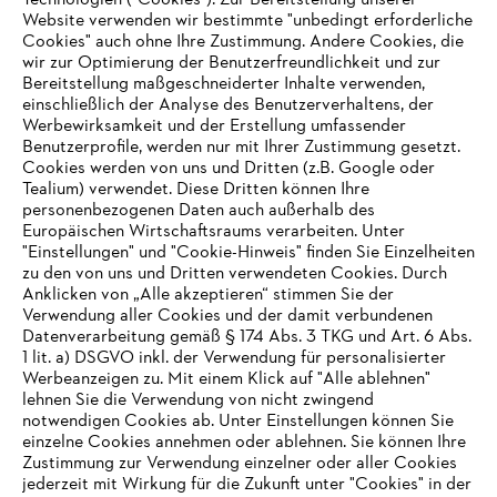
Technologien ("Cookies"). Zur Bereitstellung unserer
#STIHL
Website verwenden wir bestimmte "unbedingt erforderliche
Cookies" auch ohne Ihre Zustimmung. Andere Cookies, die
wir zur Optimierung der Benutzerfreundlichkeit und zur
Bereitstellung maßgeschneiderter Inhalte verwenden,
einschließlich der Analyse des Benutzerverhaltens, der
Werbewirksamkeit und der Erstellung umfassender
Benutzerprofile, werden nur mit Ihrer Zustimmung gesetzt.
Cookies werden von uns und Dritten (z.B. Google oder
Tealium) verwendet. Diese Dritten können Ihre
Unternehmen
personenbezogenen Daten auch außerhalb des
Europäischen Wirtschaftsraums verarbeiten. Unter
"Einstellungen" und "Cookie-Hinweis" finden Sie Einzelheiten
zu den von uns und Dritten verwendeten Cookies. Durch
Häufig gestellte Fragen
Anklicken von „Alle akzeptieren“ stimmen Sie der
Verwendung aller Cookies und der damit verbundenen
Datenverarbeitung gemäß § 174 Abs. 3 TKG und Art. 6 Abs.
1 lit. a) DSGVO inkl. der Verwendung für personalisierter
IHR BROWSER WIRD NICHT
Werbeanzeigen zu. Mit einem Klick auf "Alle ablehnen"
Service
lehnen Sie die Verwendung von nicht zwingend
UNTERSTÜTZT
notwendigen Cookies ab. Unter Einstellungen können Sie
einzelne Cookies annehmen oder ablehnen. Sie können Ihre
Zustimmung zur Verwendung einzelner oder aller Cookies
Sie nutzen einen Browser, den wir noch nicht unterstützen. Für
jederzeit mit Wirkung für die Zukunft unter "Cookies" in der