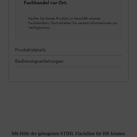
Fachhandel vor Ort.
Kaufen Sie dieses Produkt im Geschäft unseres
Fachhändlers. Dort erhalten Sie weitere Informationen zur
Verfügbarkeit.
Produktdetails
Bedienungsanleitungen
Mit Hilfe der gebogenen STIHL Flachdüse für BR können