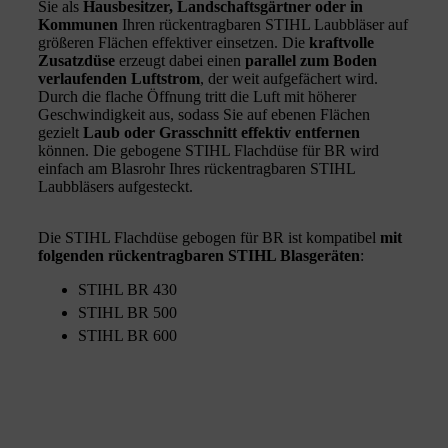
Sie als
Hausbesitzer, Landschaftsgärtner oder in
Kommunen
Ihren rückentragbaren STIHL Laubbläser auf
größeren Flächen effektiver einsetzen. Die
kraftvolle
Zusatzdüse
erzeugt dabei einen
parallel zum Boden
verlaufenden Luftstrom
, der weit aufgefächert wird.
Durch die flache Öffnung tritt die Luft mit höherer
Geschwindigkeit aus, sodass Sie auf ebenen Flächen
gezielt
Laub oder Grasschnitt effektiv entfernen
können. Die gebogene STIHL Flachdüse für BR wird
einfach am Blasrohr Ihres rückentragbaren STIHL
Laubbläsers aufgesteckt.
Die STIHL Flachdüse gebogen für BR ist kompatibel
mit
folgenden rückentragbaren STIHL Blasgeräten
:
STIHL BR 430
STIHL BR 500
STIHL BR 600