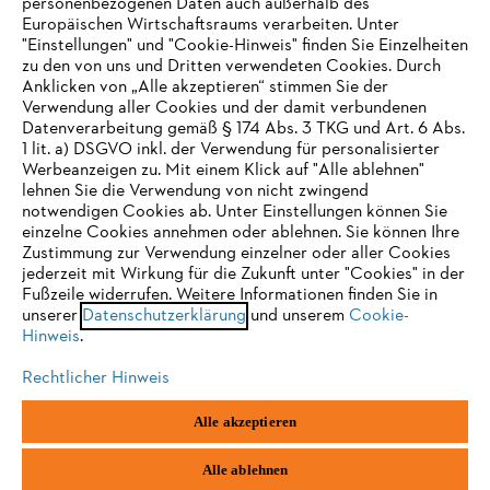
personenbezogenen Daten auch außerhalb des
Europäischen Wirtschaftsraums verarbeiten. Unter
"Einstellungen" und "Cookie-Hinweis" finden Sie Einzelheiten
zu den von uns und Dritten verwendeten Cookies. Durch
Häufig gestellte Fragen
Anklicken von „Alle akzeptieren“ stimmen Sie der
Verwendung aller Cookies und der damit verbundenen
Datenverarbeitung gemäß § 174 Abs. 3 TKG und Art. 6 Abs.
1 lit. a) DSGVO inkl. der Verwendung für personalisierter
IHR BROWSER WIRD NICHT
Werbeanzeigen zu. Mit einem Klick auf "Alle ablehnen"
Service
lehnen Sie die Verwendung von nicht zwingend
UNTERSTÜTZT
notwendigen Cookies ab. Unter Einstellungen können Sie
einzelne Cookies annehmen oder ablehnen. Sie können Ihre
Zustimmung zur Verwendung einzelner oder aller Cookies
Sie nutzen einen Browser, den wir noch nicht unterstützen. Für
jederzeit mit Wirkung für die Zukunft unter "Cookies" in der
eine optimale Nutzung unserer Seite empfehlen wir Ihnen, zu
Fußzeile widerrufen. Weitere Informationen finden Sie in
Datenschutzrichtlinien
Impressum
Cookies
unserer
einem der folgenden Browser zu wechseln:
Datenschutzerklärung
und unserem
Cookie-
Hinweis
.
Rechtliche Informationen
Rechtlicher Hinweis
Firefox
Chrome
Alle akzeptieren
STIHL Gesellschaft m. b. H.
Fachmarktstraße 7
Safari
Edge
2334 Vösendorf
Alle ablehnen