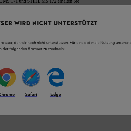
L MS 171 und STIHL MS 172 erhalten Sie
,1 mm
SER WIRD NICHT UNTERSTÜTZT
)
lomatic E Mini unterstützt Sie bei Arbeiten
llen, beispielsweise beim Brennholzsägen oder
Browser, den wir noch nicht unterstützen. Für eine optimale Nutzung unserer
er Kraft aufwenden müssen. Die robuste und
em der folgenden Browser zu wechseln:
eine
hohe Schnittleistung
. Sie können
len oder stärkere Äste zerkleinern.
arnitur
unterstützen die Zuverlässigkeit Ihrer
 von einer
maximalen Leistung
und können
terbrechungsfrei arbeiten.
Chrome
Safari
Edge