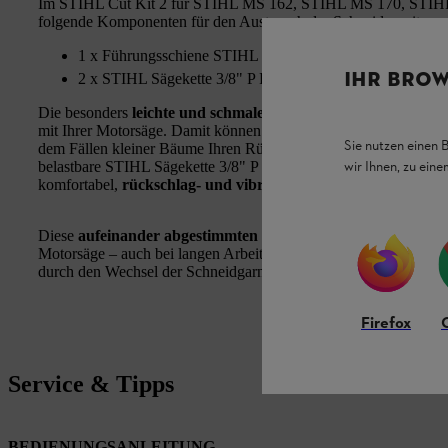
Im STIHL Cut Kit 2 für STIHL MS 162, STIHL MS 170, STIH
folgende Komponenten für den Austausch der Schneidgarnitur:
1 x Führungsschiene STIHL Rollomatic E Mini, 3/8" P, 1
IHR BROW
2 x STIHL Sägekette 3/8" P Picco Micro 3 (PM3, 1,1 mm
Die besonders
leichte und schmale Führungsschiene
STIHL Rol
mit Ihrer Motorsäge. Damit können Sie bei langen Arbeitsinterva
Sie nutzen einen 
dem Fällen kleiner Bäume Ihren Rücken entlasten, da Sie wenig
wir Ihnen, zu ein
belastbare STIHL Sägekette 3/8" P Picco Micro 3 (PM3) bietet 
komfortabel,
rückschlag- und vibrationsarm
kleinere Bäume fäl
Diese
aufeinander abgestimmten Komponenten der Schneidg
Motorsäge – auch bei langen Arbeitseinsätzen. So profitieren Sie
durch den Wechsel der Schneidgarnitur zuverlässig und nahezu un
Firefox
Service & Tipps
BEDIENUNGSANLEITUNG