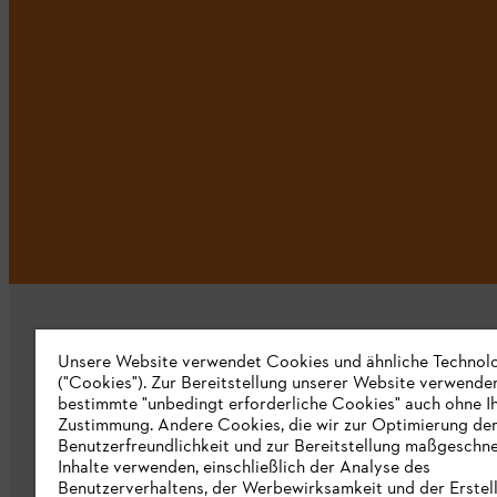
Unsere Website verwendet Cookies und ähnliche Technol
("Cookies"). Zur Bereitstellung unserer Website verwende
bestimmte "unbedingt erforderliche Cookies" auch ohne I
Zustimmung. Andere Cookies, die wir zur Optimierung de
Unternehmen
Benutzerfreundlichkeit und zur Bereitstellung maßgeschne
Inhalte verwenden, einschließlich der Analyse des
Über uns
Benutzerverhaltens, der Werbewirksamkeit und der Erstel