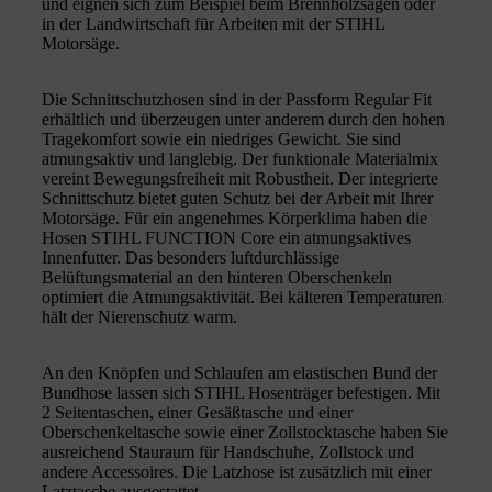
und eignen sich zum Beispiel beim Brennholzsägen oder
in der Landwirtschaft für Arbeiten mit der STIHL
Motorsäge.
Die Schnittschutzhosen sind in der Passform Regular Fit
erhältlich und überzeugen unter anderem durch den hohen
Tragekomfort sowie ein niedriges Gewicht. Sie sind
atmungsaktiv und langlebig. Der funktionale Materialmix
vereint Bewegungsfreiheit mit Robustheit. Der integrierte
Schnittschutz bietet guten Schutz bei der Arbeit mit Ihrer
Motorsäge. Für ein angenehmes Körperklima haben die
Hosen STIHL FUNCTION Core ein atmungsaktives
Innenfutter. Das besonders luftdurchlässige
Belüftungsmaterial an den hinteren Oberschenkeln
optimiert die Atmungsaktivität. Bei kälteren Temperaturen
hält der Nierenschutz warm.
An den Knöpfen und Schlaufen am elastischen Bund der
Bundhose lassen sich STIHL Hosenträger befestigen. Mit
2 Seitentaschen, einer Gesäßtasche und einer
Oberschenkeltasche sowie einer Zollstocktasche haben Sie
ausreichend Stauraum für Handschuhe, Zollstock und
andere Accessoires. Die Latzhose ist zusätzlich mit einer
Latztasche ausgestattet.