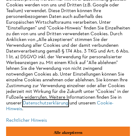
Cookies werden von uns und Dritten (z.B. Google oder
Tealium) verwendet. Diese Dritten können Ihre
Unternehmen
personenbezogenen Daten auch außerhalb des
Europäischen Wirtschaftsraums verarbeiten. Unter
"Einstellungen" und "Cookie-Hinweis" finden Sie Einzelheiten
zu den von uns und Dritten verwendeten Cookies. Durch
Häufig gestellte Fragen
Anklicken von „Alle akzeptieren“ stimmen Sie der
Verwendung aller Cookies und der damit verbundenen
Datenverarbeitung gemäß § 174 Abs. 3 TKG und Art. 6 Abs.
1 lit. a) DSGVO inkl. der Verwendung für personalisierter
IHR BROWSER WIRD NICHT
Werbeanzeigen zu. Mit einem Klick auf "Alle ablehnen"
Service
lehnen Sie die Verwendung von nicht zwingend
UNTERSTÜTZT
notwendigen Cookies ab. Unter Einstellungen können Sie
einzelne Cookies annehmen oder ablehnen. Sie können Ihre
Zustimmung zur Verwendung einzelner oder aller Cookies
Sie nutzen einen Browser, den wir noch nicht unterstützen. Für
jederzeit mit Wirkung für die Zukunft unter "Cookies" in der
eine optimale Nutzung unserer Seite empfehlen wir Ihnen, zu
Fußzeile widerrufen. Weitere Informationen finden Sie in
Datenschutzrichtlinien
Impressum
Cookies
unserer
einem der folgenden Browser zu wechseln:
Datenschutzerklärung
und unserem
Cookie-
Hinweis
.
Rechtliche Informationen
Rechtlicher Hinweis
Firefox
Chrome
Alle akzeptieren
STIHL Gesellschaft m. b. H.