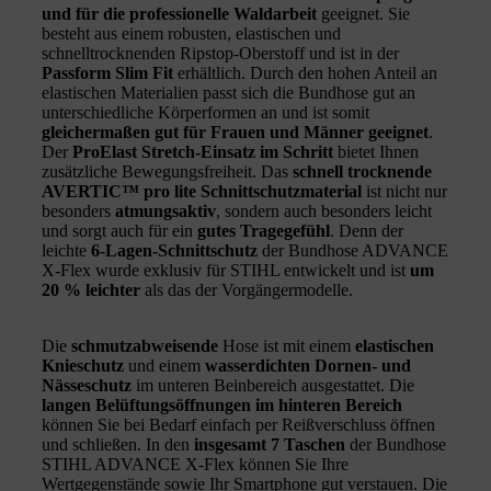
und für die professionelle Waldarbeit
geeignet. Sie
besteht aus einem robusten, elastischen und
schnelltrocknenden Ripstop-Oberstoff und ist in der
Passform Slim Fit
erhältlich. Durch den hohen Anteil an
elastischen Materialien passt sich die Bundhose gut an
unterschiedliche Körperformen an und ist somit
gleichermaßen gut für Frauen und Männer geeignet
.
Der
ProElast Stretch-Einsatz im Schritt
bietet Ihnen
zusätzliche Bewegungsfreiheit. Das
schnell trocknende
AVERTIC™ pro lite Schnittschutzmaterial
ist nicht nur
besonders
atmungsaktiv
, sondern auch besonders leicht
und sorgt auch für ein
gutes Tragegefühl
. Denn der
leichte
6-Lagen-Schnittschutz
der Bundhose ADVANCE
X-Flex wurde exklusiv für STIHL entwickelt und ist
um
20 % leichter
als das der Vorgängermodelle.
Die
schmutzabweisende
Hose ist mit einem
elastischen
Knieschutz
und einem
wasserdichten Dornen- und
Nässeschutz
im unteren Beinbereich ausgestattet. Die
langen Belüftungsöffnungen im hinteren Bereich
können Sie bei Bedarf einfach per Reißverschluss öffnen
und schließen. In den
insgesamt 7 Taschen
der Bundhose
STIHL ADVANCE X-Flex können Sie Ihre
Wertgegenstände sowie Ihr Smartphone gut verstauen. Die