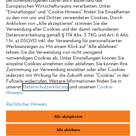
personenbezogenen Daten auch außerhalb des
Europäischen Wirtschaftsraums verarbeiten. Unter
"Einstellungen" und "Cookie-Hinweis" finden Sie Einzelheiten
zu den von uns und Dritten verwendeten Cookies. Durch
Häufig gestellte Fragen
Anklicken von „Alle akzeptieren“ stimmen Sie der
Verwendung aller Cookies und der damit verbundenen
Datenverarbeitung gemäß § 174 Abs. 3 TKG und Art. 6 Abs.
1 lit. a) DSGVO inkl. der Verwendung für personalisierter
IHR BROWSER WIRD NICHT
Werbeanzeigen zu. Mit einem Klick auf "Alle ablehnen"
Service
lehnen Sie die Verwendung von nicht zwingend
UNTERSTÜTZT
notwendigen Cookies ab. Unter Einstellungen können Sie
einzelne Cookies annehmen oder ablehnen. Sie können Ihre
Zustimmung zur Verwendung einzelner oder aller Cookies
Sie nutzen einen Browser, den wir noch nicht unterstützen. Für
jederzeit mit Wirkung für die Zukunft unter "Cookies" in der
eine optimale Nutzung unserer Seite empfehlen wir Ihnen, zu
Fußzeile widerrufen. Weitere Informationen finden Sie in
Datenschutzrichtlinien
Impressum
Cookies
unserer
einem der folgenden Browser zu wechseln:
Datenschutzerklärung
und unserem
Cookie-
Hinweis
.
Rechtliche Informationen
Rechtlicher Hinweis
Firefox
Chrome
Alle akzeptieren
STIHL Gesellschaft m. b. H.
Fachmarktstraße 7
Safari
Edge
2334 Vösendorf
Alle ablehnen