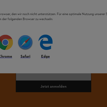
Browser, den wir noch nicht unterstützen. Für eine optimale Nutzung unserer
em der folgenden Browser zu wechseln:
tehen wir für Fragen zur Verfügung unter
info@stihl.at
.
iben Sie auf dem Laufenden mit dem STIHL Newsle
Chrome
Safari
Edge
E-Mail-Adresse
Jetzt anmelden