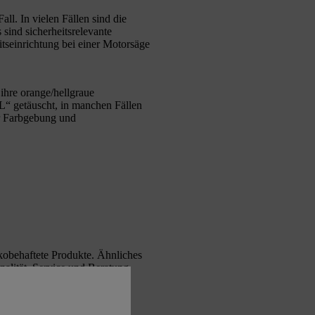
ll. In vielen Fällen sind die
sind sicherheitsrelevante
itseinrichtung bei einer Motorsäge
ihre orange/hellgraue
“ getäuscht, in manchen Fällen
r Farbgebung und
ikobehaftete Produkte. Ähnliches
nalität, Service und Beratung
 erhalten.