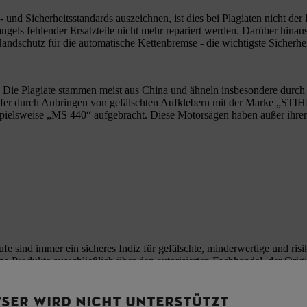
d Sicherheitsstandards auszeichnen, ist dies bei Plagiaten nicht der Fa
gels fehlender Ersatzteile nicht mehr repariert werden. Darüber hinaus 
andschutz für die automatische Kettenbremse - die wichtigste Sicherhe
 Die Plagiate stammen meist aus China und ähneln insbesondere durch 
er durch Anbringen von gefälschten Aufklebern mit der Marke „STIHL
pielsweise „MS 440“ aufgebracht. Diese Motorsägen haben außer ihre
e sind immer ein sicheres Indiz für gefälschte, minderwertige und ris
e Produkte ausschließlich über den autorisierten Fachhandel, der Origi
 Sie keine billigen Nachbauten, sondern 100-prozentige STIHL Qualität
SER WIRD NICHT UNTERSTÜTZT