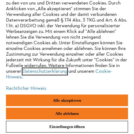
zu den von uns und Dritten verwendeten Cookies. Durch
Anklicken von „Alle akzeptieren“ stimmen Sie der
Verwendung aller Cookies und der damit verbundenen
Datenverarbeitung gemäß § 174 Abs. 3 TKG und Art. 6 Abs.
1 lit. a) DSGVO inkl. der Verwendung für personalisierter
IHR BROWSER WIRD NICHT
Werbeanzeigen zu. Mit einem Klick auf "Alle ablehnen"
lehnen Sie die Verwendung von nicht zwingend
UNTERSTÜTZT
notwendigen Cookies ab. Unter Einstellungen können Sie
einzelne Cookies annehmen oder ablehnen. Sie können Ihre
Zustimmung zur Verwendung einzelner oder aller Cookies
Sie nutzen einen Browser, den wir noch nicht unterstützen. Für
jederzeit mit Wirkung für die Zukunft unter "Cookies" in der
eine optimale Nutzung unserer Seite empfehlen wir Ihnen, zu
Fußzeile widerrufen. Weitere Informationen finden Sie in
unserer
einem der folgenden Browser zu wechseln:
Datenschutzerklärung
und unserem
Cookie-
BETRIEBSSTOFFE
Hinweis
.
Rechtlicher Hinweis
Firefox
Chrome
Alle akzeptieren
Safari
Edge
Alle ablehnen
Einstellungen öffnen