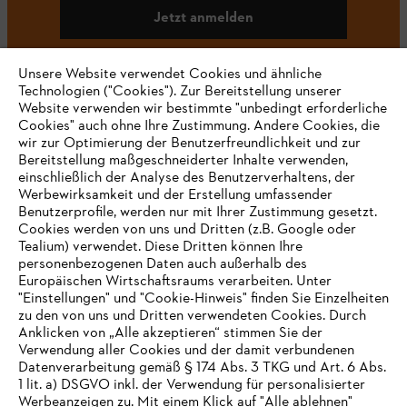
Jetzt anmelden
Unsere Website verwendet Cookies und ähnliche
Technologien ("Cookies"). Zur Bereitstellung unserer
#STIHL
Website verwenden wir bestimmte "unbedingt erforderliche
Cookies" auch ohne Ihre Zustimmung. Andere Cookies, die
wir zur Optimierung der Benutzerfreundlichkeit und zur
Bereitstellung maßgeschneiderter Inhalte verwenden,
einschließlich der Analyse des Benutzerverhaltens, der
Werbewirksamkeit und der Erstellung umfassender
Benutzerprofile, werden nur mit Ihrer Zustimmung gesetzt.
Cookies werden von uns und Dritten (z.B. Google oder
Tealium) verwendet. Diese Dritten können Ihre
Unternehmen
personenbezogenen Daten auch außerhalb des
Europäischen Wirtschaftsraums verarbeiten. Unter
"Einstellungen" und "Cookie-Hinweis" finden Sie Einzelheiten
zu den von uns und Dritten verwendeten Cookies. Durch
Häufig gestellte Fragen
Anklicken von „Alle akzeptieren“ stimmen Sie der
Verwendung aller Cookies und der damit verbundenen
Datenverarbeitung gemäß § 174 Abs. 3 TKG und Art. 6 Abs.
1 lit. a) DSGVO inkl. der Verwendung für personalisierter
IHR BROWSER WIRD NICHT
Werbeanzeigen zu. Mit einem Klick auf "Alle ablehnen"