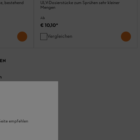
te, bestehend
ULV-Dosierstücke zum Sprühen sehr kleiner
Mengen
Ab
€ 10,10
*
Vergleichen
EN
n
 Seite empfehlen