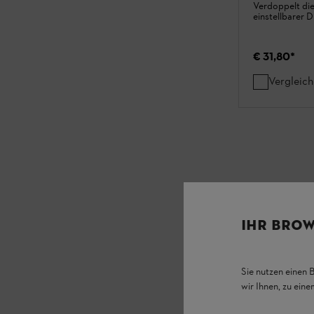
Verdoppelt die
einstellbarer 
€ 31,80
*
Vergleic
IHR BROW
Sie nutzen einen 
wir Ihnen, zu ein