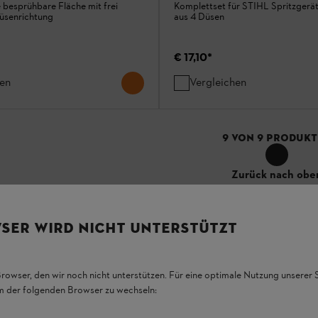
 besprühbare Fläche mit frei
Komplettset für STIHL Spritzgerä
Düsenrichtung
aus 4 Düsen
€ 17,10
*
hen
Vergleichen
9
VON
9
PRODUKT
Zurück nach obe
SER WIRD NICHT UNTERSTÜTZT
Browser, den wir noch nicht unterstützen. Für eine optimale Nutzung unserer
em der folgenden Browser zu wechseln: