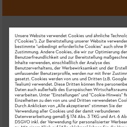
Unsere Website verwendet Cookies und ähnliche Technol
("Cookies"). Zur Bereitstellung unserer Website verwende
bestimmte "unbedingt erforderliche Cookies" auch ohne I
Zustimmung. Andere Cookies, die wir zur Optimierung de
Unternehmen
Benutzerfreundlichkeit und zur Bereitstellung maßgeschne
Inhalte verwenden, einschließlich der Analyse des
Über uns
Benutzerverhaltens, der Werbewirksamkeit und der Erstel
umfassender Benutzerprofile, werden nur mit Ihrer Zusti
Katalog zum Download
gesetzt. Cookies werden von uns und Dritten (z.B. Google
Tealium) verwendet. Diese Dritten können Ihre personen
STIHL Hinweisgebersystem
Daten auch außerhalb des Europäischen Wirtschaftsraum
verarbeiten. Unter "Einstellungen" und "Cookie-Hinweis" f
Presse
Einzelheiten zu den von uns und Dritten verwendeten Cook
Durch Anklicken von „Alle akzeptieren“ stimmen Sie der
STIHL Corporate
Verwendung aller Cookies und der damit verbundenen
Datenverarbeitung gemäß § 174 Abs. 3 TKG und Art. 6 Abs. 
DSGVO inkl. der Verwendung für personalisierter Werbea