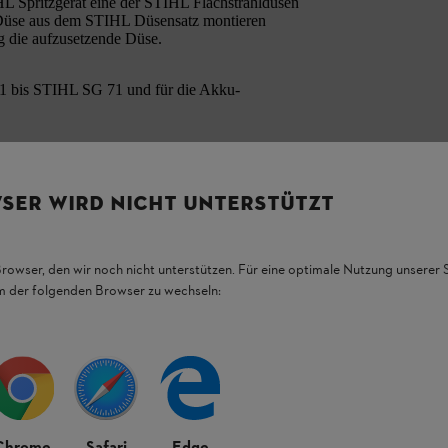
HL Spritzgerät eine der STIHL Flachstrahldüsen
 Düse aus dem STIHL Düsensatz montieren
ig die aufzusetzende Düse.
21 bis STIHL SG 71 und für die Akku-
SER WIRD NICHT UNTERSTÜTZT
Browser, den wir noch nicht unterstützen. Für eine optimale Nutzung unserer
em der folgenden Browser zu wechseln: