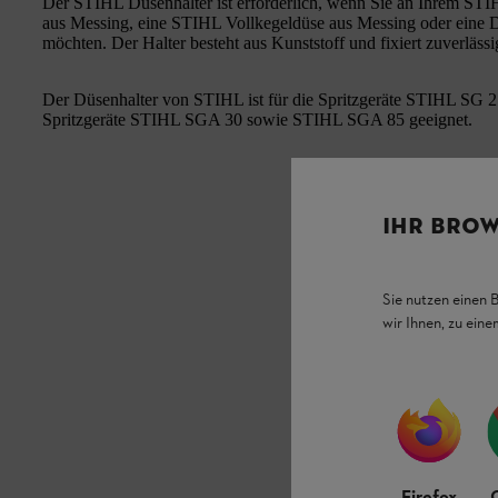
Der STIHL Düsenhalter ist erforderlich, wenn Sie an Ihrem STI
aus Messing, eine STIHL Vollkegeldüse aus Messing oder eine
möchten. Der Halter besteht aus Kunststoff und fixiert zuverläss
Der Düsenhalter von STIHL ist für die Spritzgeräte STIHL SG 
Spritzgeräte STIHL SGA 30 sowie STIHL SGA 85 geeignet.
IHR BROW
Sie nutzen einen 
wir Ihnen, zu ein