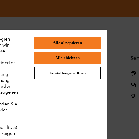
ogien
Alle akzeptieren
n wir
hre
r
Häufig gestellte Fragen
Ser
Alle ablehnen
iderter
Produktregistrierung
Einstellungen öffnen
lung
mmung
Fragen zu unserem Sortiment
 oder
bezogenen
Akkus und Akkugeräte
s
inden Sie
Gebrauchsanleitungen
ies.
1 lit. a)
nzeigen