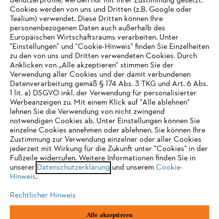
Benutzerprofile, werden nur mit Ihrer Zustimmung gesetzt.
Cookies werden von uns und Dritten (z.B. Google oder
Tealium) verwendet. Diese Dritten können Ihre
Unternehmen
personenbezogenen Daten auch außerhalb des
Europäischen Wirtschaftsraums verarbeiten. Unter
"Einstellungen" und "Cookie-Hinweis" finden Sie Einzelheiten
zu den von uns und Dritten verwendeten Cookies. Durch
Häufig gestellte Fragen
Anklicken von „Alle akzeptieren“ stimmen Sie der
Verwendung aller Cookies und der damit verbundenen
Datenverarbeitung gemäß § 174 Abs. 3 TKG und Art. 6 Abs.
1 lit. a) DSGVO inkl. der Verwendung für personalisierter
IHR BROWSER WIRD NICHT
Werbeanzeigen zu. Mit einem Klick auf "Alle ablehnen"
Service
lehnen Sie die Verwendung von nicht zwingend
UNTERSTÜTZT
notwendigen Cookies ab. Unter Einstellungen können Sie
einzelne Cookies annehmen oder ablehnen. Sie können Ihre
Zustimmung zur Verwendung einzelner oder aller Cookies
Sie nutzen einen Browser, den wir noch nicht unterstützen. Für
jederzeit mit Wirkung für die Zukunft unter "Cookies" in der
eine optimale Nutzung unserer Seite empfehlen wir Ihnen, zu
Fußzeile widerrufen. Weitere Informationen finden Sie in
Datenschutzrichtlinien
Impressum
Cookies
unserer
einem der folgenden Browser zu wechseln:
Datenschutzerklärung
und unserem
Cookie-
Hinweis
.
Rechtliche Informationen
Rechtlicher Hinweis
Firefox
Chrome
Alle akzeptieren
STIHL Gesellschaft m. b. H.