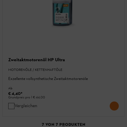
Zweitaktmotorenöl HP Ultra
MOTORENÖLE / KETTENHAFTÖLE
Exzellente vollsynthetische Zweitaktmotorenöle
Ab
€ 4,40
*
Grundpreis pro l
€ 44,00
Vergleichen
7
VON
7
PRODUKTEN