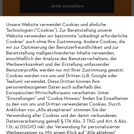
Jetzt anmelden
Unsere Website verwendet Cookies und ähnliche
Technologien ("Cookies"). Zur Bereitstellung unserer
#STIHL
Website verwenden wir bestimmte "unbedingt erforderliche
Cookies" auch ohne Ihre Zustimmung. Andere Cookies, die
wir zur Optimierung der Benutzerfreundlichkeit und zur
Bereitstellung maßgeschneiderter Inhalte verwenden,
einschließlich der Analyse des Benutzerverhaltens, der
Werbewirksamkeit und der Erstellung umfassender
Benutzerprofile, werden nur mit Ihrer Zustimmung gesetzt.
Cookies werden von uns und Dritten (z.B. Google oder
Tealium) verwendet. Diese Dritten können Ihre
Unternehmen
personenbezogenen Daten auch außerhalb des
Europäischen Wirtschaftsraums verarbeiten. Unter
"Einstellungen" und "Cookie-Hinweis" finden Sie Einzelheiten
zu den von uns und Dritten verwendeten Cookies. Durch
Häufig gestellte Fragen
Anklicken von „Alle akzeptieren“ stimmen Sie der
Verwendung aller Cookies und der damit verbundenen
Datenverarbeitung gemäß § 174 Abs. 3 TKG und Art. 6 Abs.
1 lit. a) DSGVO inkl. der Verwendung für personalisierter
IHR BROWSER WIRD NICHT
Werbeanzeigen zu. Mit einem Klick auf "Alle ablehnen"