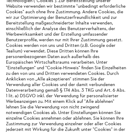
Technologien ("Cookies"). Zur Bereitstellung unserer
#STIHL
Website verwenden wir bestimmte "unbedingt erforderliche
Cookies" auch ohne Ihre Zustimmung. Andere Cookies, die
wir zur Optimierung der Benutzerfreundlichkeit und zur
Bereitstellung maßgeschneiderter Inhalte verwenden,
einschließlich der Analyse des Benutzerverhaltens, der
Werbewirksamkeit und der Erstellung umfassender
Benutzerprofile, werden nur mit Ihrer Zustimmung gesetzt.
Cookies werden von uns und Dritten (z.B. Google oder
Tealium) verwendet. Diese Dritten können Ihre
Unternehmen
personenbezogenen Daten auch außerhalb des
Europäischen Wirtschaftsraums verarbeiten. Unter
"Einstellungen" und "Cookie-Hinweis" finden Sie Einzelheiten
zu den von uns und Dritten verwendeten Cookies. Durch
Häufig gestellte Fragen
Anklicken von „Alle akzeptieren“ stimmen Sie der
Verwendung aller Cookies und der damit verbundenen
Datenverarbeitung gemäß § 174 Abs. 3 TKG und Art. 6 Abs.
1 lit. a) DSGVO inkl. der Verwendung für personalisierter
IHR BROWSER WIRD NICHT
Werbeanzeigen zu. Mit einem Klick auf "Alle ablehnen"
Service
lehnen Sie die Verwendung von nicht zwingend
UNTERSTÜTZT
notwendigen Cookies ab. Unter Einstellungen können Sie
einzelne Cookies annehmen oder ablehnen. Sie können Ihre
Zustimmung zur Verwendung einzelner oder aller Cookies
Sie nutzen einen Browser, den wir noch nicht unterstützen. Für
jederzeit mit Wirkung für die Zukunft unter "Cookies" in der