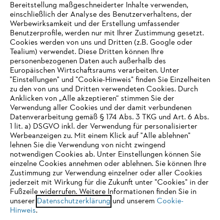
Bereitstellung maßgeschneiderter Inhalte verwenden,
einschließlich der Analyse des Benutzerverhaltens, der
Werbewirksamkeit und der Erstellung umfassender
Benutzerprofile, werden nur mit Ihrer Zustimmung gesetzt.
Cookies werden von uns und Dritten (z.B. Google oder
Tealium) verwendet. Diese Dritten können Ihre
Unternehmen
personenbezogenen Daten auch außerhalb des
Europäischen Wirtschaftsraums verarbeiten. Unter
"Einstellungen" und "Cookie-Hinweis" finden Sie Einzelheiten
zu den von uns und Dritten verwendeten Cookies. Durch
Häufig gestellte Fragen
Anklicken von „Alle akzeptieren“ stimmen Sie der
Verwendung aller Cookies und der damit verbundenen
Datenverarbeitung gemäß § 174 Abs. 3 TKG und Art. 6 Abs.
1 lit. a) DSGVO inkl. der Verwendung für personalisierter
IHR BROWSER WIRD NICHT
Werbeanzeigen zu. Mit einem Klick auf "Alle ablehnen"
Service
lehnen Sie die Verwendung von nicht zwingend
UNTERSTÜTZT
notwendigen Cookies ab. Unter Einstellungen können Sie
einzelne Cookies annehmen oder ablehnen. Sie können Ihre
Zustimmung zur Verwendung einzelner oder aller Cookies
Sie nutzen einen Browser, den wir noch nicht unterstützen. Für
jederzeit mit Wirkung für die Zukunft unter "Cookies" in der
eine optimale Nutzung unserer Seite empfehlen wir Ihnen, zu
Fußzeile widerrufen. Weitere Informationen finden Sie in
Datenschutzrichtlinien
Impressum
Cookies
unserer
einem der folgenden Browser zu wechseln:
Datenschutzerklärung
und unserem
Cookie-
Hinweis
.
Rechtliche Informationen