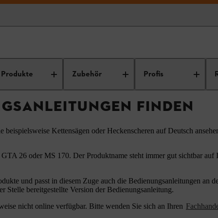
ungsanleitungen
Produkte
Zubehör
Profis
NGSANLEITUNGEN FINDEN
ie beispielsweise Kettensägen oder Heckenscheren auf Deutsch ansehe
 GTA 26 oder MS 170. Der Produktname steht immer gut sichtbar auf Ih
odukte und passt in diesem Zuge auch die Bedienungsanleitungen an den
er Stelle bereitgestellte Version der Bedienungsanleitung.
eise nicht online verfügbar. Bitte wenden Sie sich an Ihren
Fachhand