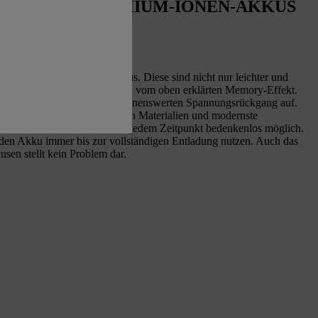
FEKT MIT LITHIUM-IONEN-AKKUS
oderne Lithium-Ionen-Akkus. Diese sind nicht nur leichter und
er, sondern auch so gut wie frei vom oben erklärten Memory-Effekt.
olter Teilentladung keinen nennenswerten Spannungsrückgang auf.
e in den Akku-Zellen verbauten Materialien und modernste
TIHL Li-Ionen-Akkus ist zu jedem Zeitpunkt bedenkenlos möglich.
ie den Akku immer bis zur vollständigen Entladung nutzen. Auch das
sen stellt kein Problem dar.