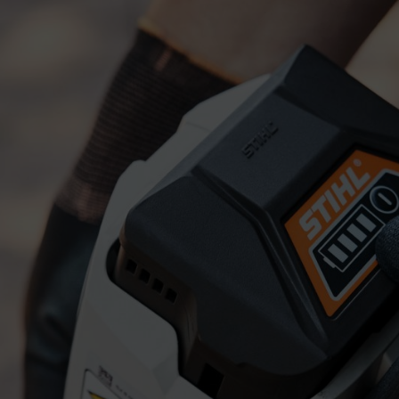
EFFEKT? AKKU LADEN 101
mory-Effekt“ betroffen sind und durch zu frühzeitiges Aufladen Energ
es akkubetriebenen Geräts. Das Resultat: In der Praxis muss der Akku 
 alle Akkus von diesem Kapazitätsverlust betroffen? Nein: Bei modern
teil, dass der Akku jederzeit aufgeladen werden kann – unabhängig von
 in der Vergangenheit zum Teil eine ernsthafte Herausforderung dar.
D
uf, dass die in einem Satelliten verbauten Akkus über die Zeit an Kapaz
ereit, wie zuvor aufgeladen wurde.
eichervermögens, die durch wiederholtes Teilentladen auftritt. Der A
emerkte“ Menge an Energie zur Verfügung. Sie können sich das wie bei
iger Raum zur Verfügung, den Sie füllen können. Der Memory Effekt b