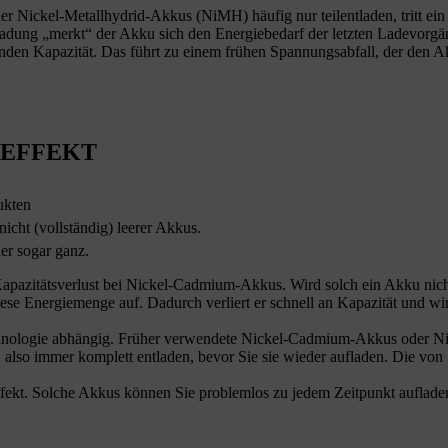
ickel-Metallhydrid-Akkus (NiMH) häufig nur teilentladen, tritt ein K
ladung „merkt“ der Akku sich den Energiebedarf der letzten Ladevorgä
nden Kapazität. Das führt zu einem frühen Spannungsabfall, der den A
 EFFEKT
ukten
icht (vollständig) leerer Akkus.
er sogar ganz.
Kapazitätsverlust bei Nickel-Cadmium-Akkus. Wird solch ein Akku nicht
iese Energiemenge auf. Dadurch verliert er schnell an Kapazität und 
hnologie abhängig. Früher verwendete Nickel-Cadmium-Akkus oder Nic
 also immer komplett entladen, bevor Sie sie wieder aufladen. Die 
kt. Solche Akkus können Sie problemlos zu jedem Zeitpunkt aufladen,