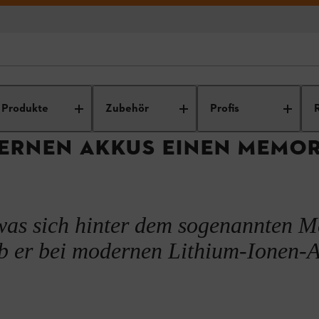
itstechnik und Gerätepflege
Akku-Pflege
Was ist der Memory-Effek
Produkte
Zubehör
Profis
ry Effekt auf?
DERNEN AKKUS EINEN MEMOR
 was sich hinter dem sogenannten 
ob er bei modernen Lithium-Ionen-