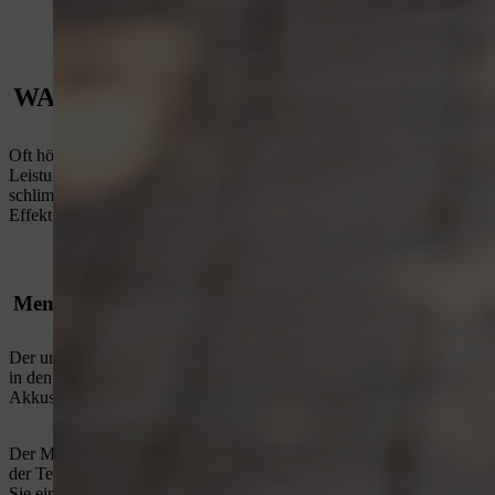
WAS STECKT HINTER DEM MEMORY 
Oft hört man, dass grundsätzlich alle Akkus von dem sogenannten „Me
Leistung des Akkus ab, verringert sich automatisch die Einsatzzeit d
schlimmsten Fall wird er frühzeitig unbrauchbar. Aber sind wirklich
Effekt nicht mehr feststellbar. Für Anwender hat das den großen Vor
Memory Effekt: entdeckt in den 60er Jahren
Der ursprüngliche Akku-Mythos hat einen wahren Ursprung und stellte
in den 1960er Jahren von Ingenieuren der NASA entdeckt. Diesen fiel a
Akkus nach wiederholten Teilentladungen nur noch so viel Energie b
Der Memory-Effekt bezeichnet damit eine negative Veränderung des Sp
der Teilentladung und stellt im weiteren Gebrauch nur noch diese „g
Sie einen Zwischenboden einziehen – Ihnen steht dann im Gefäß wen