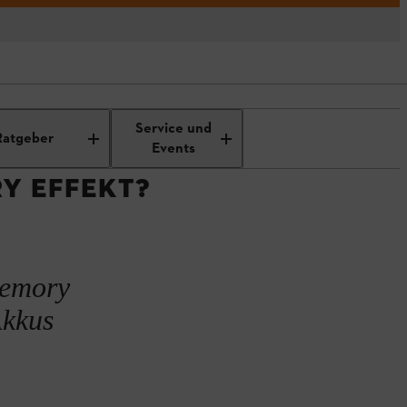
t?
Service und
Ratgeber
Events
Y EFFEKT?
Memory
Akkus