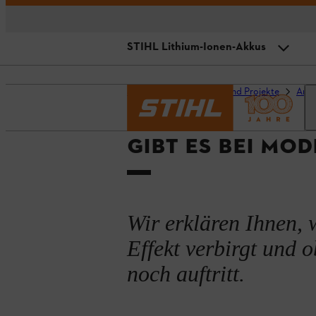
STIHL Lithium-Ionen-Akkus
Entdeckung des Memory Effekts
Startseite
Ratgeber und Projekte
Arbe
Bei welchen Akkus tritt der Memo
GIBT ES BEI MO
STIHL Lithium-Ionen-Akkus
Wir erklären Ihnen,
Effekt verbirgt und 
noch auftritt.