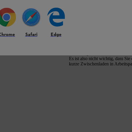
KEIN MEMORY EF
VON STIHL
STIHL verwendet ausschließlich m
Chrome
Safari
Edge
leistungsstärker als ihre Vorgäng
So weisen sie auch nach wiederh
Gewährleistet wird dies durch di
Technologie. Das Aufladen von S
Es ist also nicht wichtig, dass S
kurze Zwischenladen in Arbeitspau