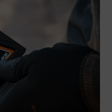
iekapazität verlieren. Nimmt die
immer häufiger geladen werden. Im
en Li-Ionen-Akkus ist der Memory
 seinem Ladezustand.
er Memory-Effekt wurde bereits
ität verloren. So stellten die
kku „merkt“ sich hierbei den Stand
 einem Gefäß vorstellen, bei dem
eim Akku äußert sich elektrisch