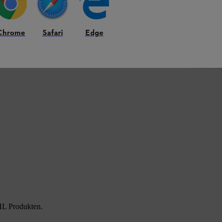
t von Bauholz oder dem Fällen, Entasten und
wicht
der STIHL Schiene.
Chrome
Safari
Edge
auerschmierung
der Lager ermöglichen einen
e, wartungsfreie Lebensdauer
. Die
leinen oder großen Schienenkopf erhältlich
.
HL Produkten.