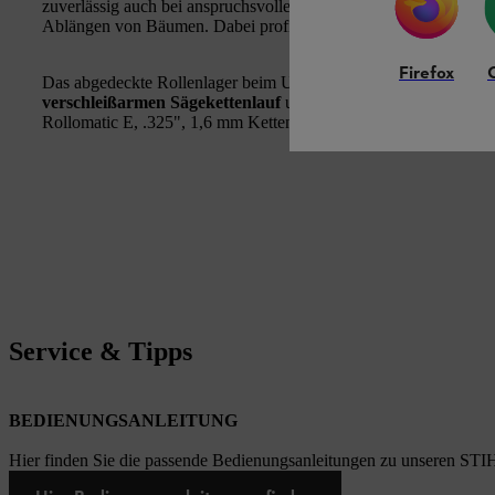
zuverlässig auch bei anspruchsvollen Arbeiten wie dem Zuschnit
Ablängen von Bäumen. Dabei profitieren Sie vom
geringen Ge
Firefox
Das abgedeckte Rollenlager beim Umlenkstern und die
Lebensd
verschleißarmen Sägekettenlauf
und sorgen so für eine
länger
Rollomatic E, .325", 1,6 mm Kettensäge-Schiene ist
mit einem k
Service & Tipps
BEDIENUNGSANLEITUNG
Hier finden Sie die passende Bedienungsanleitungen zu unseren STI