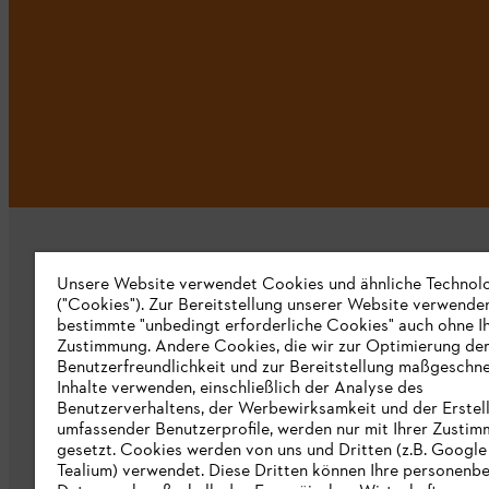
Unsere Website verwendet Cookies und ähnliche Technol
("Cookies"). Zur Bereitstellung unserer Website verwende
bestimmte "unbedingt erforderliche Cookies" auch ohne I
Zustimmung. Andere Cookies, die wir zur Optimierung de
Unternehmen
Benutzerfreundlichkeit und zur Bereitstellung maßgeschne
Inhalte verwenden, einschließlich der Analyse des
Über uns
Benutzerverhaltens, der Werbewirksamkeit und der Erstel
umfassender Benutzerprofile, werden nur mit Ihrer Zusti
Katalog zum Download
gesetzt. Cookies werden von uns und Dritten (z.B. Google
Tealium) verwendet. Diese Dritten können Ihre personen
STIHL Hinweisgebersystem