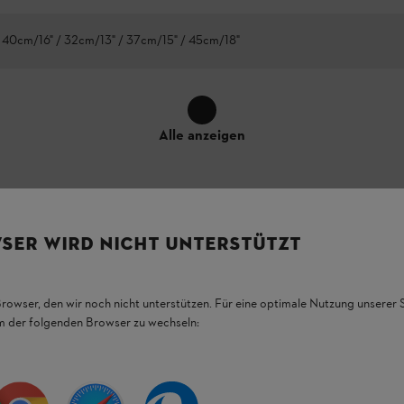
 40cm/16" / 32cm/13" / 37cm/15" / 45cm/18"
Alle anzeigen
SER WIRD NICHT UNTERSTÜTZT
, 1,6 mm: Stabile und
Browser, den wir noch nicht unterstützen. Für eine optimale Nutzung unserer
em der folgenden Browser zu wechseln:
 für
Profis im Garten- und Landschaftsbau
eduziert
und sorgt so für ein komfortables und
MS 261. Dank der
3 elektrisch verschweißten
 Rollomatic E, .325", 1,6 mm unterstützt Sie