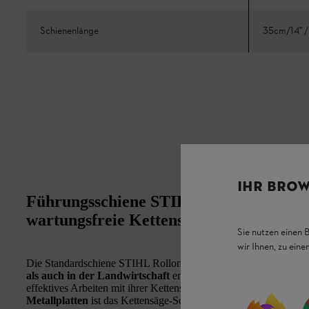
Schienenlänge
35cm/14" /
IHR BROW
Führungsschiene STIHL Light 04, .325"
wartungsfreie Kettensäge-Schiene
Sie nutzen einen 
wir Ihnen, zu ein
Die Standardschiene STIHL Rollomatic E, .325", 1,6 mm wurde
als auch in der Landwirtschaft
entwickelt. Sie ist
rückschlagr
effektives Arbeiten mit ihrer Kettensäge, wie etwa der STIHL 
Metallplatten
ist das Kettensäge-Schwert sehr stabil. Die STIHL