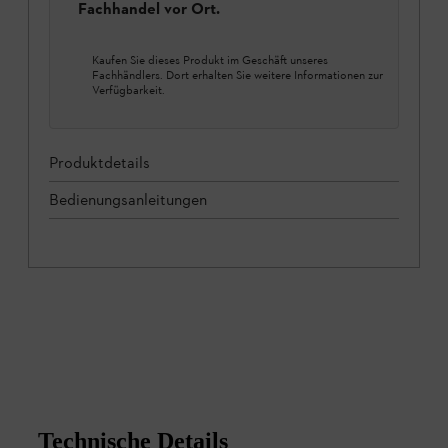
Fachhandel vor Ort.
Kaufen Sie dieses Produkt im Geschäft unseres
Fachhändlers. Dort erhalten Sie weitere Informationen zur
Verfügbarkeit.
Produktdetails
Bedienungsanleitungen
Technische Details