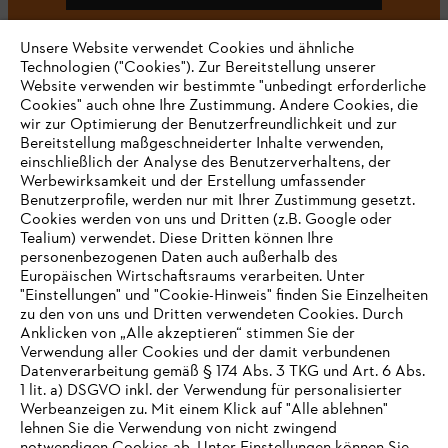
Unsere Website verwendet Cookies und ähnliche
Technologien ("Cookies"). Zur Bereitstellung unserer
#STIHL
Website verwenden wir bestimmte "unbedingt erforderliche
Cookies" auch ohne Ihre Zustimmung. Andere Cookies, die
wir zur Optimierung der Benutzerfreundlichkeit und zur
Bereitstellung maßgeschneiderter Inhalte verwenden,
einschließlich der Analyse des Benutzerverhaltens, der
Werbewirksamkeit und der Erstellung umfassender
Benutzerprofile, werden nur mit Ihrer Zustimmung gesetzt.
Cookies werden von uns und Dritten (z.B. Google oder
Tealium) verwendet. Diese Dritten können Ihre
Unternehmen
personenbezogenen Daten auch außerhalb des
Europäischen Wirtschaftsraums verarbeiten. Unter
"Einstellungen" und "Cookie-Hinweis" finden Sie Einzelheiten
zu den von uns und Dritten verwendeten Cookies. Durch
Häufig gestellte Fragen
Anklicken von „Alle akzeptieren“ stimmen Sie der
Verwendung aller Cookies und der damit verbundenen
Datenverarbeitung gemäß § 174 Abs. 3 TKG und Art. 6 Abs.
1 lit. a) DSGVO inkl. der Verwendung für personalisierter
IHR BROWSER WIRD NICHT
Werbeanzeigen zu. Mit einem Klick auf "Alle ablehnen"
Service
lehnen Sie die Verwendung von nicht zwingend
UNTERSTÜTZT