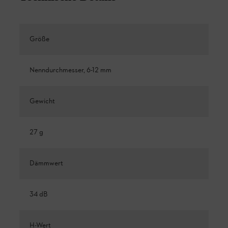
Größe
Nenndurchmesser, 6-12 mm
Gewicht
27 g
Dämmwert
34 dB
H-Wert