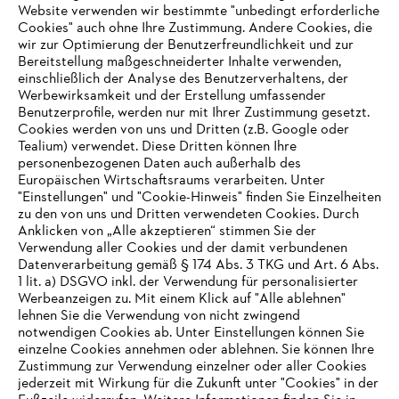
#STIHL
Website verwenden wir bestimmte "unbedingt erforderliche
Cookies" auch ohne Ihre Zustimmung. Andere Cookies, die
wir zur Optimierung der Benutzerfreundlichkeit und zur
Bereitstellung maßgeschneiderter Inhalte verwenden,
einschließlich der Analyse des Benutzerverhaltens, der
Werbewirksamkeit und der Erstellung umfassender
Benutzerprofile, werden nur mit Ihrer Zustimmung gesetzt.
Cookies werden von uns und Dritten (z.B. Google oder
Tealium) verwendet. Diese Dritten können Ihre
Unternehmen
personenbezogenen Daten auch außerhalb des
Europäischen Wirtschaftsraums verarbeiten. Unter
"Einstellungen" und "Cookie-Hinweis" finden Sie Einzelheiten
zu den von uns und Dritten verwendeten Cookies. Durch
Häufig gestellte Fragen
Anklicken von „Alle akzeptieren“ stimmen Sie der
Verwendung aller Cookies und der damit verbundenen
Datenverarbeitung gemäß § 174 Abs. 3 TKG und Art. 6 Abs.
1 lit. a) DSGVO inkl. der Verwendung für personalisierter
IHR BROWSER WIRD NICHT
Werbeanzeigen zu. Mit einem Klick auf "Alle ablehnen"
Service
lehnen Sie die Verwendung von nicht zwingend
UNTERSTÜTZT
notwendigen Cookies ab. Unter Einstellungen können Sie
einzelne Cookies annehmen oder ablehnen. Sie können Ihre
Zustimmung zur Verwendung einzelner oder aller Cookies
Sie nutzen einen Browser, den wir noch nicht unterstützen. Für
jederzeit mit Wirkung für die Zukunft unter "Cookies" in der
eine optimale Nutzung unserer Seite empfehlen wir Ihnen, zu