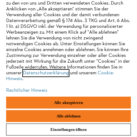
zu den von uns und Dritten verwendeten Cookies. Durch
Anklicken von „Alle akzeptieren“ stimmen Sie der
Verwendung aller Cookies und der damit verbundenen
Datenverarbeitung gemäß § 174 Abs. 3 TKG und Art. 6 Abs.
1 lit. a) DSGVO inkl. der Verwendung für personalisierter
IHR BROWSER WIRD NICHT
Werbeanzeigen zu. Mit einem Klick auf "Alle ablehnen"
lehnen Sie die Verwendung von nicht zwingend
UNTERSTÜTZT
notwendigen Cookies ab. Unter Einstellungen können Sie
einzelne Cookies annehmen oder ablehnen. Sie können Ihre
Zustimmung zur Verwendung einzelner oder aller Cookies
Sie nutzen einen Browser, den wir noch nicht unterstützen. Für
jederzeit mit Wirkung für die Zukunft unter "Cookies" in der
eine optimale Nutzung unserer Seite empfehlen wir Ihnen, zu
Fußzeile widerrufen. Weitere Informationen finden Sie in
unserer
einem der folgenden Browser zu wechseln:
Datenschutzerklärung
und unserem
Cookie-
Hinweis
.
Rechtlicher Hinweis
Firefox
Chrome
Alle akzeptieren
Schlauchschal TIMBERSPORTS
Safari
Edge
TIMBERSPORTS®
Alle ablehnen
Einstellungen öffnen
€ 17,90
*