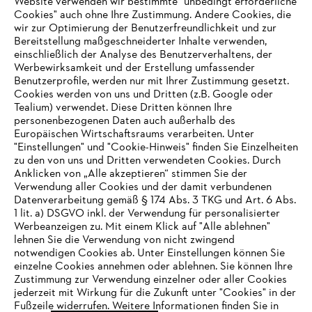
Website verwenden wir bestimmte "unbedingt erforderliche
Cookies" auch ohne Ihre Zustimmung. Andere Cookies, die
wir zur Optimierung der Benutzerfreundlichkeit und zur
Jetzt anmelden
Bereitstellung maßgeschneiderter Inhalte verwenden,
einschließlich der Analyse des Benutzerverhaltens, der
Werbewirksamkeit und der Erstellung umfassender
Benutzerprofile, werden nur mit Ihrer Zustimmung gesetzt.
Cookies werden von uns und Dritten (z.B. Google oder
#STIHL
Tealium) verwendet. Diese Dritten können Ihre
personenbezogenen Daten auch außerhalb des
Europäischen Wirtschaftsraums verarbeiten. Unter
"Einstellungen" und "Cookie-Hinweis" finden Sie Einzelheiten
zu den von uns und Dritten verwendeten Cookies. Durch
Anklicken von „Alle akzeptieren“ stimmen Sie der
Verwendung aller Cookies und der damit verbundenen
Datenverarbeitung gemäß § 174 Abs. 3 TKG und Art. 6 Abs.
1 lit. a) DSGVO inkl. der Verwendung für personalisierter
Unternehmen
IHR BROWSER WIRD NICHT
Werbeanzeigen zu. Mit einem Klick auf "Alle ablehnen"
lehnen Sie die Verwendung von nicht zwingend
UNTERSTÜTZT
notwendigen Cookies ab. Unter Einstellungen können Sie
einzelne Cookies annehmen oder ablehnen. Sie können Ihre
Häufig gestellte Fragen
Zustimmung zur Verwendung einzelner oder aller Cookies
Sie nutzen einen Browser, den wir noch nicht unterstützen. Für
jederzeit mit Wirkung für die Zukunft unter "Cookies" in der
eine optimale Nutzung unserer Seite empfehlen wir Ihnen, zu
Fußzeile widerrufen. Weitere Informationen finden Sie in