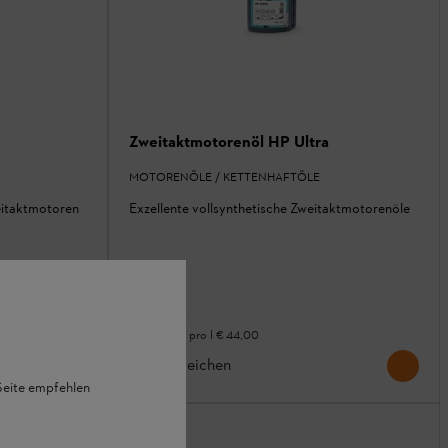
Zweitaktmotorenöl HP Ultra
MOTORENÖLE / KETTENHAFTÖLE
eitaktmotoren
Exzellente vollsynthetische Zweitaktmotorenöle
Ab
€ 4,40
*
Grundpreis pro l
€ 44,00
Vergleichen
 Seite empfehlen