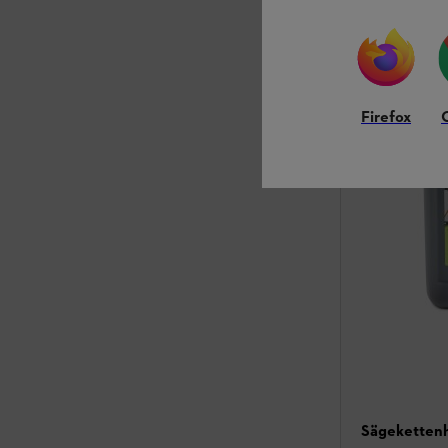
Firefox
Sägekettenh