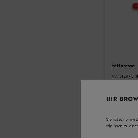
Fettpresse
KANISTER / EI
Praktische Hil
Schmiermittel
IHR BROW
€ 12,60
*
Vergleic
Sie nutzen einen 
wir Ihnen, zu ein