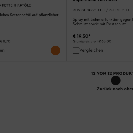
/ KETTENHAFTÖLE
REINIGUNGSMITTEL / PFLEGEMITTE
ches Kettenhaftöl auf pflanzlicher
Spray mit Schmierfunktion gegen 
Schmutz sowie mit Rostschutz
€ 19,50
*
€ 8,70
Grundpreis pro l
€ 65,00
hen
Vergleichen
12
VON
12
PRODUK
Zurück nach obe