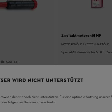
Zweitaktmotorenöl HP
MOTORENÖLE / KETTENHAFTÖLE
Spezial-Motorenöle für STIHL Zw
NFÜLLSYSTEME
fsmittel zum Aufbringen von
n auf Kettensägen
Ab
€ 2,80
*
SER WIRD NICHT UNTERSTÜTZT
Grundpreis pro l
€ 28,00
hen
Vergleichen
Browser, den wir noch nicht unterstützen. Für eine optimale Nutzung unserer
em der folgenden Browser zu wechseln: