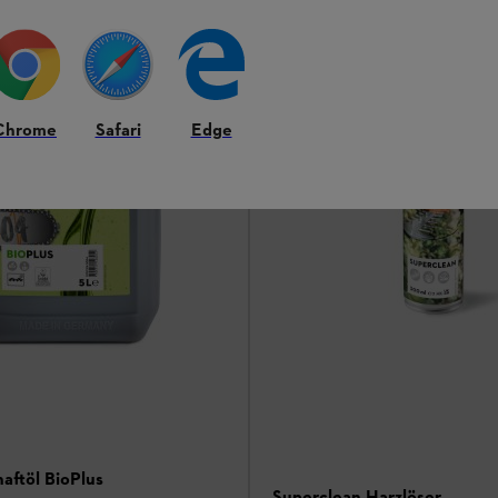
Chrome
Safari
Edge
aftöl BioPlus
Superclean Harzlöser