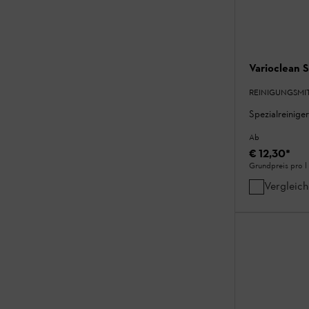
Varioclean S
REINIGUNGSMIT
Spezialreinige
Ab
€ 12,30
*
Grundpreis pro l
Vergleic