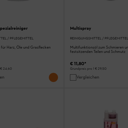
pezialreiniger
Multispray
TEL / PFLEGEMITTEL
REINIGUNGSMITTEL / PFLEGEMITTE
r für Harz, Öle und Grasflecken
Multifunktionsöl zum Schmieren u
festsitzenden Teilen und Schmutz
€ 11,80
*
€ 24,60
Grundpreis pro l
€ 29,50
hen
Vergleichen