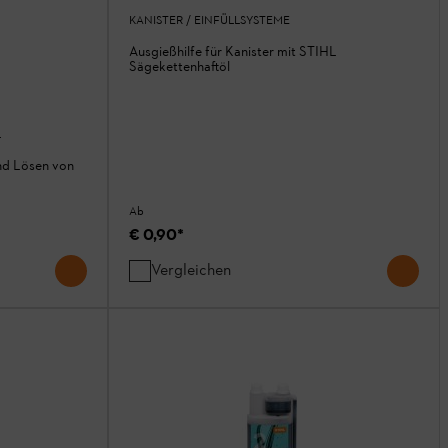
KANISTER / EINFÜLLSYSTEME
Ausgießhilfe für Kanister mit STIHL
Sägekettenhaftöl
L
nd Lösen von
Ab
€ 0,90
*
Vergleichen