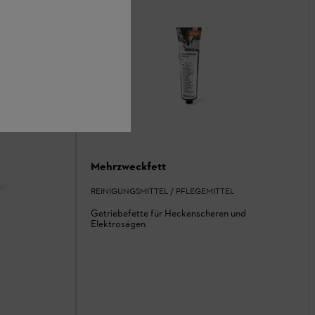
Mehrzweckfett
REINIGUNGSMITTEL / PFLEGEMITTEL
Getriebefette für Heckenscheren und
Elektrosägen