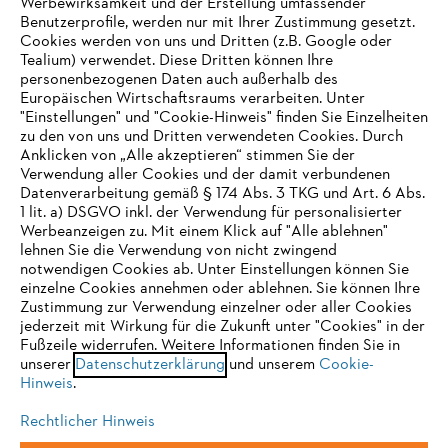
Werbewirksamkeit und der Erstellung umfassender
Benutzerprofile, werden nur mit Ihrer Zustimmung gesetzt.
Cookies werden von uns und Dritten (z.B. Google oder
Tealium) verwendet. Diese Dritten können Ihre
Unternehmen
personenbezogenen Daten auch außerhalb des
Europäischen Wirtschaftsraums verarbeiten. Unter
"Einstellungen" und "Cookie-Hinweis" finden Sie Einzelheiten
zu den von uns und Dritten verwendeten Cookies. Durch
Häufig gestellte Fragen
Anklicken von „Alle akzeptieren“ stimmen Sie der
Verwendung aller Cookies und der damit verbundenen
Datenverarbeitung gemäß § 174 Abs. 3 TKG und Art. 6 Abs.
1 lit. a) DSGVO inkl. der Verwendung für personalisierter
IHR BROWSER WIRD NICHT
Werbeanzeigen zu. Mit einem Klick auf "Alle ablehnen"
Service
lehnen Sie die Verwendung von nicht zwingend
UNTERSTÜTZT
notwendigen Cookies ab. Unter Einstellungen können Sie
einzelne Cookies annehmen oder ablehnen. Sie können Ihre
Zustimmung zur Verwendung einzelner oder aller Cookies
Sie nutzen einen Browser, den wir noch nicht unterstützen. Für
jederzeit mit Wirkung für die Zukunft unter "Cookies" in der
eine optimale Nutzung unserer Seite empfehlen wir Ihnen, zu
Fußzeile widerrufen. Weitere Informationen finden Sie in
Datenschutzrichtlinien
Impressum
Cookies
unserer
einem der folgenden Browser zu wechseln:
Datenschutzerklärung
und unserem
Cookie-
Hinweis
.
Rechtliche Informationen
Rechtlicher Hinweis
Firefox
Chrome